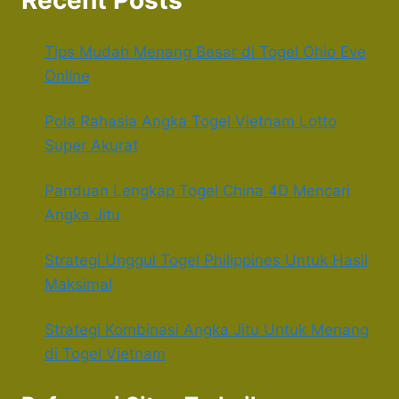
Tips Mudah Menang Besar di Togel Ohio Eve
Online
Pola Rahasia Angka Togel Vietnam Lotto
Super Akurat
Panduan Lengkap Togel China 4D Mencari
Angka Jitu
Strategi Unggul Togel Philippines Untuk Hasil
Maksimal
Strategi Kombinasi Angka Jitu Untuk Menang
di Togel Vietnam