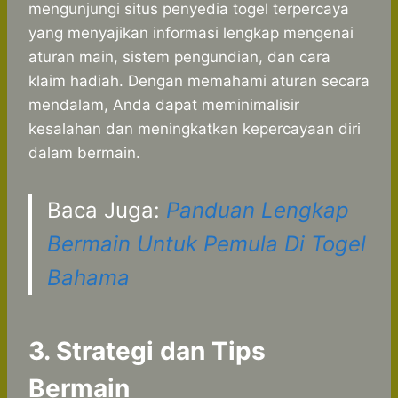
mengunjungi situs penyedia togel terpercaya
yang menyajikan informasi lengkap mengenai
aturan main, sistem pengundian, dan cara
klaim hadiah. Dengan memahami aturan secara
mendalam, Anda dapat meminimalisir
kesalahan dan meningkatkan kepercayaan diri
dalam bermain.
Baca Juga:
Panduan Lengkap
Bermain Untuk Pemula Di Togel
Bahama
3. Strategi dan Tips
Bermain