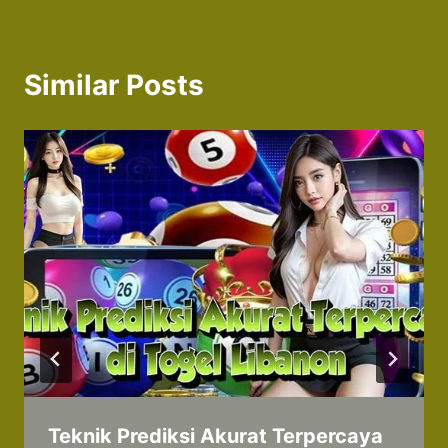
Similar Posts
Teknik Prediksi Akurat Terpercaya