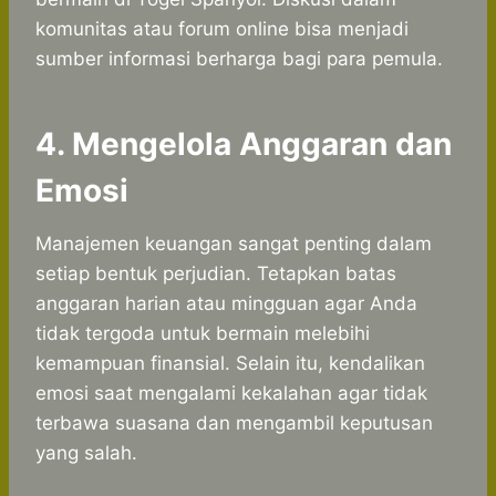
komunitas atau forum online bisa menjadi
sumber informasi berharga bagi para pemula.
4. Mengelola Anggaran dan
Emosi
Manajemen keuangan sangat penting dalam
setiap bentuk perjudian. Tetapkan batas
anggaran harian atau mingguan agar Anda
tidak tergoda untuk bermain melebihi
kemampuan finansial. Selain itu, kendalikan
emosi saat mengalami kekalahan agar tidak
terbawa suasana dan mengambil keputusan
yang salah.