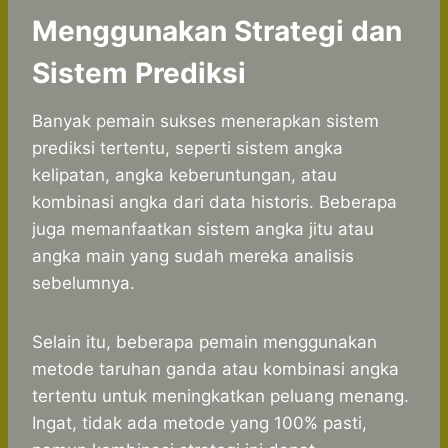
Menggunakan Strategi dan
Sistem Prediksi
Banyak pemain sukses menerapkan sistem
prediksi tertentu, seperti sistem angka
kelipatan, angka keberuntungan, atau
kombinasi angka dari data historis. Beberapa
juga memanfaatkan sistem angka jitu atau
angka main yang sudah mereka analisis
sebelumnya.
Selain itu, beberapa pemain menggunakan
metode taruhan ganda atau kombinasi angka
tertentu untuk meningkatkan peluang menang.
Ingat, tidak ada metode yang 100% pasti,