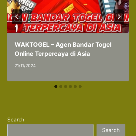
WAKTOGEL – Agen Bandar Togel
Online Terpercaya di Asia
21/11/2024
Search
Search