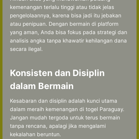
kemenangan terlalu tinggi atau tidak jelas
pengelolaannya, karena bisa jadi itu jebakan
atau penipuan. Dengan bermain di platform
yang aman, Anda bisa fokus pada strategi dan
analisis angka tanpa khawatir kehilangan dana
secara ilegal.
Konsisten dan Disiplin
dalam Bermain
Kesabaran dan disiplin adalah kunci utama
dalam meraih kemenangan di togel Paraguay.
Jangan mudah tergoda untuk terus bermain
tanpa rencana, apalagi jika mengalami
kekalahan beruntun.