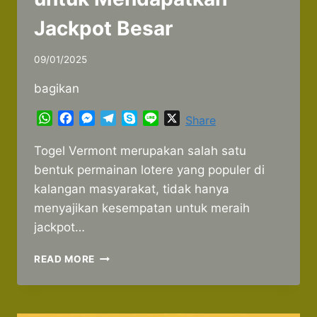
Jackpot Besar
09/01/2025
bagikan
WhatsApp
Facebook
Messenger
Telegram
Skype
Line
X
Share
Togel Vermont merupakan salah satu
bentuk permainan lotere yang populer di
kalangan masyarakat, tidak hanya
menyajikan kesempatan untuk meraih
jackpot…
TOGEL
READ MORE
VERMONT
CARA
JITU
UNTUK