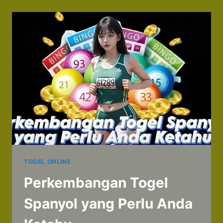
RAIH
JACKPOT
FANTASTIS
DI
TOGEL
SYDNEY
TOGEL ONLINE
Perkembangan Togel
Spanyol yang Perlu Anda