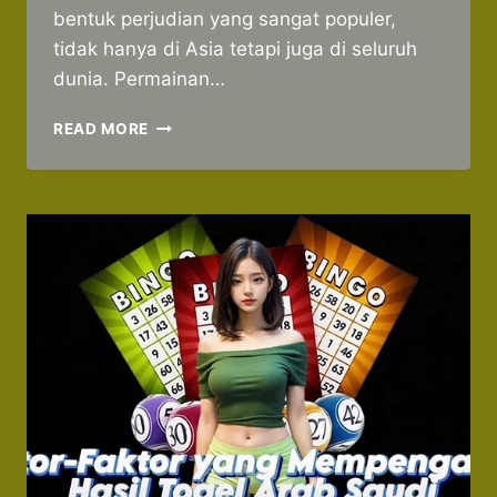
bentuk perjudian yang sangat populer,
tidak hanya di Asia tetapi juga di seluruh
dunia. Permainan…
MENANG
READ MORE
DI
TOGEL
SINGAPURA
TIPS
DAN
STRATEGI
TERBAIK