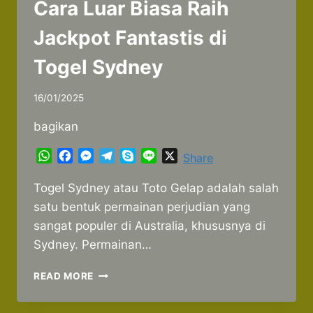
Cara Luar Biasa Raih
Jackpot Fantastis di
Togel Sydney
16/01/2025
bagikan
WhatsApp
Facebook
Messenger
Telegram
Skype
Line
X
Share
Togel Sydney atau Toto Gelap adalah salah
satu bentuk permainan perjudian yang
sangat populer di Australia, khususnya di
Sydney. Permainan…
CARA
READ MORE
LUAR
BIASA