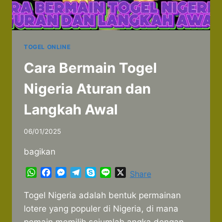
TOGEL ONLINE
Cara Bermain Togel
Nigeria Aturan dan
Langkah Awal
06/01/2025
bagikan
WhatsApp
Facebook
Messenger
Telegram
Skype
Line
X
Share
Togel Nigeria adalah bentuk permainan
lotere yang populer di Nigeria, di mana