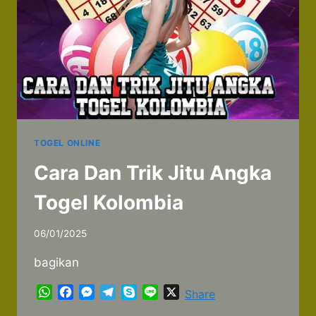
TOGEL ONLINE
Cara Dan Trik Jitu Angka
Togel Kolombia
06/01/2025
bagikan
WhatsApp
Facebook
Messenger
Telegram
Skype
Line
X
Share