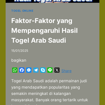
TOGEL ONLINE
Faktor-Faktor yang
Mempengaruhi Hasil
Togel Arab Saudi
15/01/2025
bagikan
WhatsApp
Facebook
Messenger
Telegram
Skype
Line
X
Share
Togel Arab Saudi adalah permainan judi
yang mendapatkan popularitas yang
semakin meningkat di kalangan
masyarakat. Banyak orang tertarik untuk