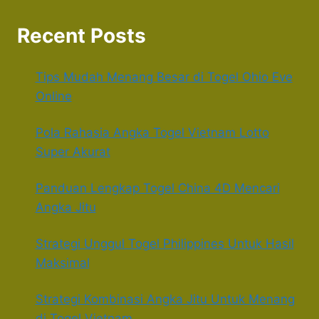
Recent Posts
Tips Mudah Menang Besar di Togel Ohio Eve
Online
Pola Rahasia Angka Togel Vietnam Lotto
Super Akurat
Panduan Lengkap Togel China 4D Mencari
Angka Jitu
Strategi Unggul Togel Philippines Untuk Hasil
Maksimal
Strategi Kombinasi Angka Jitu Untuk Menang
di Togel Vietnam