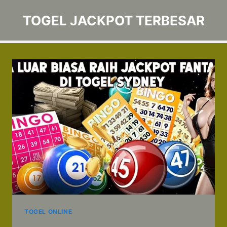
Skip
TOGEL JACKPOT TERBESAR
to
content
TOGEL ONLINE