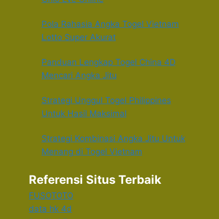
Pola Rahasia Angka Togel Vietnam
Lotto Super Akurat
Panduan Lengkap Togel China 4D
Mencari Angka Jitu
Strategi Unggul Togel Philippines
Untuk Hasil Maksimal
Strategi Kombinasi Angka Jitu Untuk
Menang di Togel Vietnam
Referensi Situs Terbaik
FUSOTOTO
data hk 4d