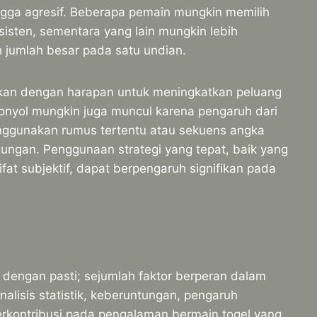
hingga agresif. Beberapa pemain mungkin memilih
nsisten, sementara yang lain mungkin lebih
 jumlah besar pada satu undian.
apkan dengan harapan untuk meningkatkan peluang
konyol mungkin juga muncul karena pengaruh dari
enggunakan rumus tertentu atau sekuens angka
ngan. Penggunaan strategi yang tepat, baik yang
fat subjektif, dapat berpengaruh signifikan pada
si dengan pasti; sejumlah faktor berperan dalam
alisis statistik, keberuntungan, pengaruh
erkontribusi pada pengalaman bermain togel yang