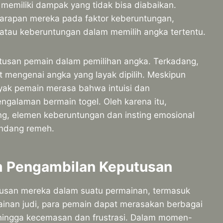
 memiliki dampak yang tidak bisa diabaikan.
arapan mereka pada faktor keberuntungan,
 atau keberuntungan dalam memilih angka tertentu.
putusan pemain dalam pemilihan angka. Terkadang,
t mengenai angka yang layak dipilih. Meskipun
banyak pemain merasa bahwa intuisi dan
engalaman bermain togel. Oleh karena itu,
ing, elemen keberuntungan dan insting emosional
ndang remeh.
m Pengambilan Keputusan
tusan mereka dalam suatu permainan, termasuk
mainan judi, para pemain dapat merasakan berbagai
 hingga kecemasan dan frustrasi. Dalam momen-