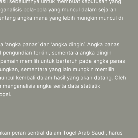
 hasil sebelumnya untuk membuat keputusan yang
ganalisis pola-pola yang muncul dalam sejarah
entang angka mana yang lebih mungkin muncul di
 ‘angka panas’ dan ‘angka dingin’. Angka panas
 pengundian terkini, sementara angka dingin
 pemain memilih untuk bertaruh pada angka panas
ngkan, sementara yang lain mungkin memilih
uncul kembali dalam hasil yang akan datang. Oleh
enganalisis angka serta data statistik
ogel.
nkan peran sentral dalam Togel Arab Saudi, harus