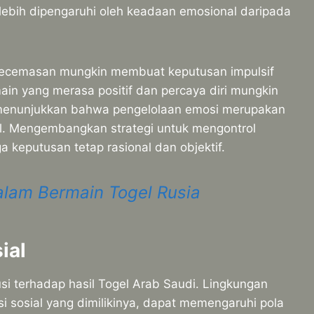
 lebih dipengaruhi oleh keadaan emosional daripada
kecemasan mungkin membuat keputusan impulsif
main yang merasa positif dan percaya diri mungkin
i menunjukkan bahwa pengelolaan emosi merupakan
el. Mengembangkan strategi untuk mengontrol
keputusan tetap rasional dan objektif.
alam Bermain Togel Rusia
ial
usi terhadap hasil Togel Arab Saudi. Lingkungan
si sosial yang dimilikinya, dapat memengaruhi pola