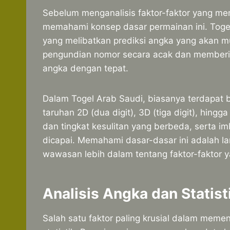
Sebelum menganalisis faktor-faktor yang mem
memahami konsep dasar permainan ini. Togel
yang melibatkan prediksi angka yang akan mu
pengundian nomor secara acak dan member
angka dengan tepat.
Dalam Togel Arab Saudi, biasanya terdapat ber
taruhan 2D (dua digit), 3D (tiga digit), hingg
dan tingkat kesulitan yang berbeda, serta im
dicapai. Memahami dasar-dasar ini adalah 
wawasan lebih dalam tentang faktor-faktor y
Analisis Angka dan Statist
Salah satu faktor paling krusial dalam memen