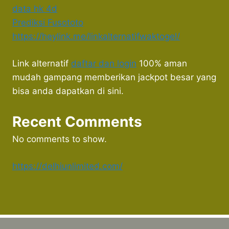
data hk 4d
Prediksi Fusototo
https://heylink.me/linkalternatifwaktogel/
Link alternatif
daftar dan login
100% aman
mudah gampang memberikan jackpot besar yang
bisa anda dapatkan di sini.
Recent Comments
No comments to show.
https://delhiunlimited.com/