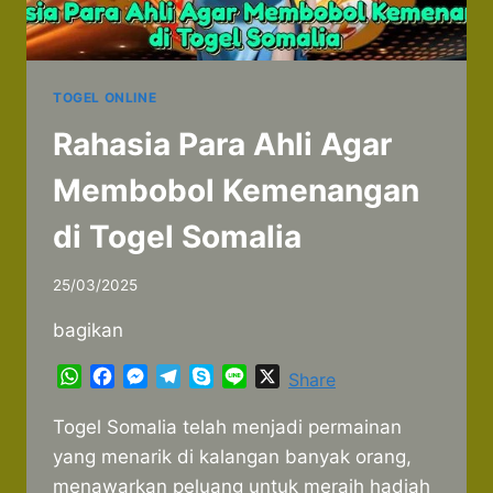
TOGEL ONLINE
Rahasia Para Ahli Agar
Membobol Kemenangan
di Togel Somalia
25/03/2025
bagikan
WhatsApp
Facebook
Messenger
Telegram
Skype
Line
X
Share
Togel Somalia telah menjadi permainan
yang menarik di kalangan banyak orang,
menawarkan peluang untuk meraih hadiah