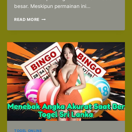
besar. Meskipun permainan ini…
RAHASIA
READ MORE
PARA
AHLI
AGAR
MEMBOBOL
KEMENANGAN
DI
TOGEL
SOMALIA
TOGEL ONLINE