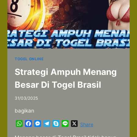
TOGEL ONLINE
Strategi Ampuh Menang
Besar Di Togel Brasil
31/03/2025
bagikan
WhatsApp
Facebook
Messenger
Telegram
Skype
Line
X
Share