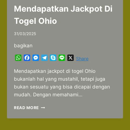
Mendapatkan Jackpot Di
Togel Ohio
31/03/2025
bagikan
WhatsApp
Facebook
Messenger
Telegram
Skype
Line
X
Share
Mendapatkan jackpot di togel Ohio
bukanlah hal yang mustahil, tetapi juga
bukan sesuatu yang bisa dicapai dengan
mudah. Dengan memahami…
RAHASIA
READ MORE
JITU
MENDAPATKAN
JACKPOT