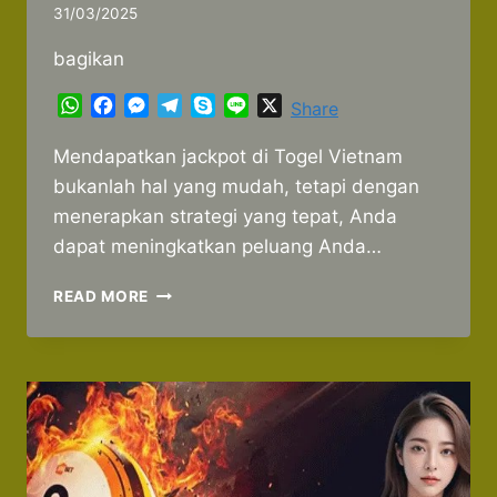
31/03/2025
bagikan
WhatsApp
Facebook
Messenger
Telegram
Skype
Line
X
Share
Mendapatkan jackpot di Togel Vietnam
bukanlah hal yang mudah, tetapi dengan
menerapkan strategi yang tepat, Anda
dapat meningkatkan peluang Anda…
STRATEGI
READ MORE
JITU
MENDAPATKAN
JACKPOT
DI
TOGEL
VIETNAM