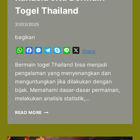
Togel Thailand
31/03/2025
bagikan
WhatsApp
Facebook
Messenger
Telegram
Skype
Line
X
Share
Bermain togel Thailand bisa menjadi
pengalaman yang menyenangkan dan
menguntungkan jika dilakukan dengan
bijak. Memahami dasar-dasar permainan,
melakukan analisis statistik,…
RAHASIA
READ MORE
JITU
BERMAIN
TOGEL
THAILAND