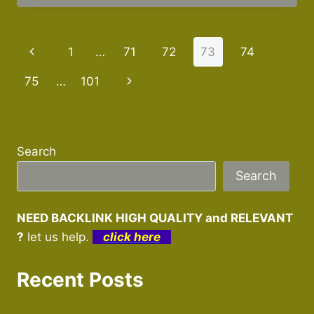
ANGKA
AKURAT
SAAT
Page
Previous
1
…
71
72
73
74
BERMAIN
TOGEL
navigation
Page
Next
75
…
101
SRI
LANKA
Page
Search
Search
NEED BACKLINK HIGH QUALITY and RELEVANT
?
let us help.
click here
Recent Posts