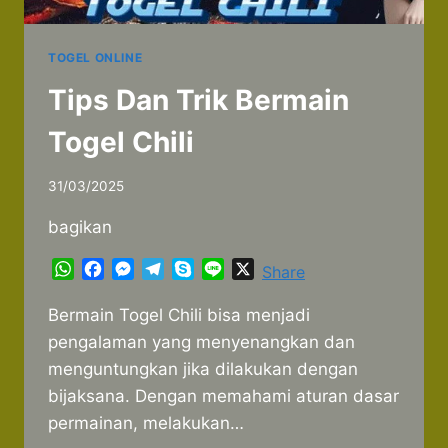
TOGEL ONLINE
Tips Dan Trik Bermain
Togel Chili
31/03/2025
bagikan
WhatsApp
Facebook
Messenger
Telegram
Skype
Line
X
Share
Bermain Togel Chili bisa menjadi
pengalaman yang menyenangkan dan
menguntungkan jika dilakukan dengan
bijaksana. Dengan memahami aturan dasar
permainan, melakukan…