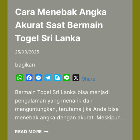
Cara Menebak Angka
Akurat Saat Bermain
Togel Sri Lanka
25/03/2025
bagikan
WhatsApp
Facebook
Messenger
Telegram
Skype
Line
X
Share
Bermain Togel Sri Lanka bisa menjadi
pengalaman yang menarik dan
menguntungkan, terutama jika Anda bisa
menebak angka dengan akurat. Meskipun…
CARA
READ MORE
MENEBAK