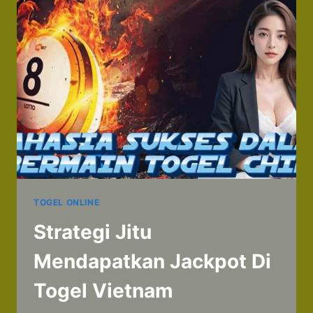
TOGEL ONLINE
Strategi Jitu
Mendapatkan Jackpot Di
Togel Vietnam