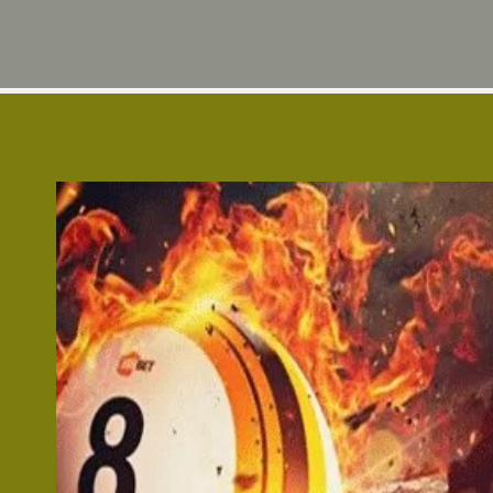
Skip
to
content