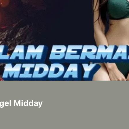
gel Midday