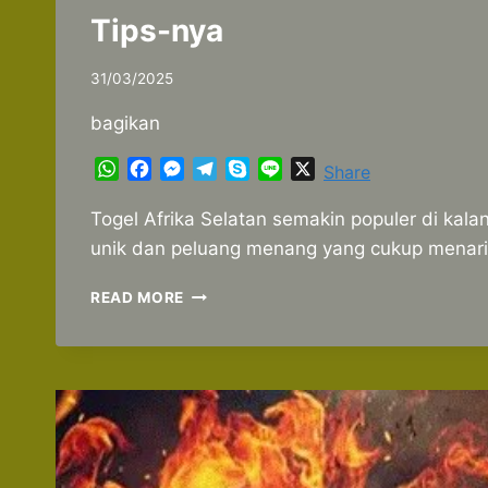
Tips-nya
31/03/2025
bagikan
WhatsApp
Facebook
Messenger
Telegram
Skype
Line
X
Share
Togel Afrika Selatan semakin populer di kal
unik dan peluang menang yang cukup menar
TEKNIK
READ MORE
BERMAIN
UNTUK
PEMULA
TOGEL
AFRIKA
SELATAN
INI
TIPS-