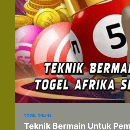
TOGEL ONLINE
Teknik Bermain Untuk Pemu