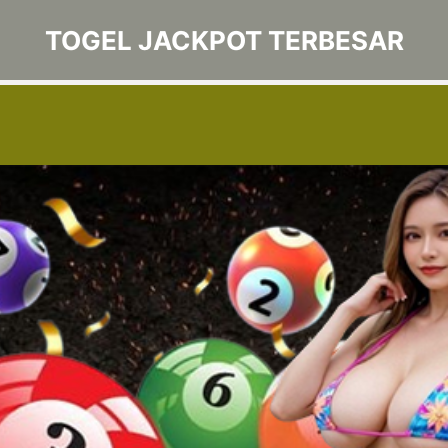
TOGEL JACKPOT TERBESAR