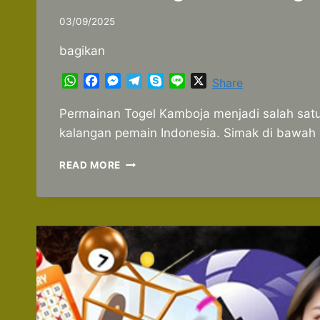
03/09/2025
bagikan
WhatsApp
Facebook
Messenger
Telegram
Skype
Line
X
Share
Permainan Togel Kamboja menjadi salah satu 
kalangan pemain Indonesia. Simak di bawah
TEKNIK
READ MORE
MENGANALISIS
ANGKA
TOGEL
KAMBOJA
TERPERCAYA