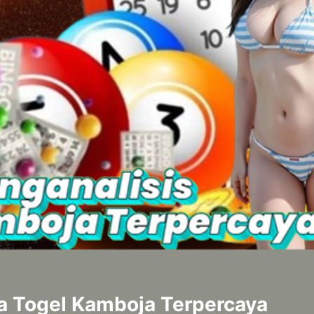
a Togel Kamboja Terpercaya