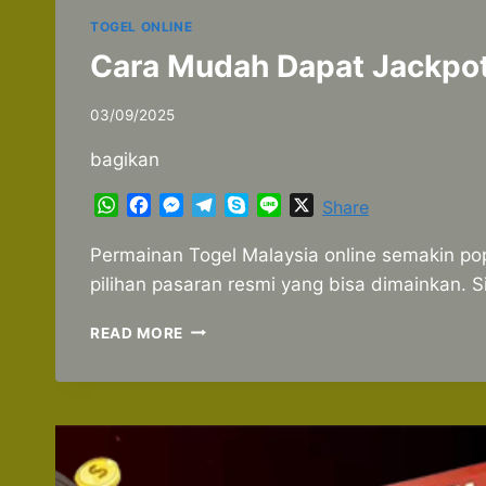
TOGEL ONLINE
Cara Mudah Dapat Jackpot 
03/09/2025
bagikan
WhatsApp
Facebook
Messenger
Telegram
Skype
Line
X
Share
Permainan Togel Malaysia online semakin po
pilihan pasaran resmi yang bisa dimainkan.
CARA
READ MORE
MUDAH
DAPAT
JACKPOT
DI
TOGEL
MALAYSIA