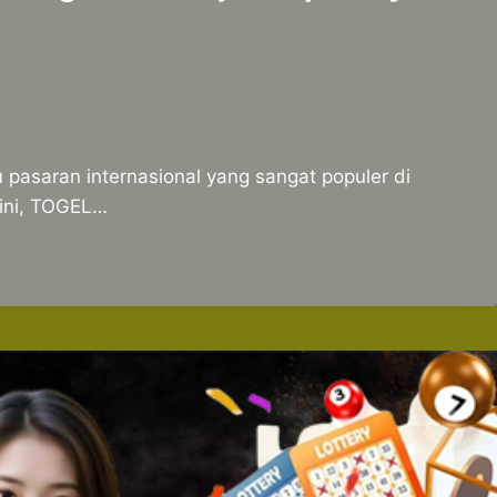
pasaran internasional yang sangat populer di
 ini, TOGEL…