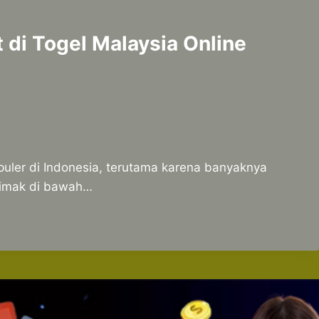
di Togel Malaysia Online
puler di Indonesia, terutama karena banyaknya
 Simak di bawah…