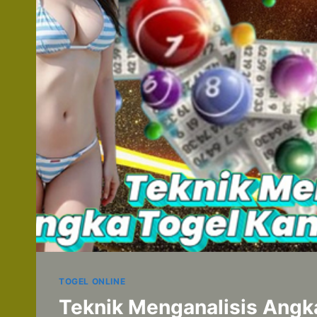
TOGEL ONLINE
Teknik Menganalisis Angk