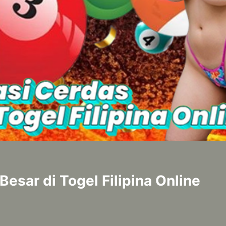
esar di Togel Filipina Online