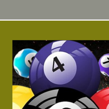
Skip
to
content