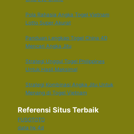
Pola Rahasia Angka Togel Vietnam
Lotto Super Akurat
Panduan Lengkap Togel China 4D
Mencari Angka Jitu
Strategi Unggul Togel Philippines
Untuk Hasil Maksimal
Strategi Kombinasi Angka Jitu Untuk
Menang di Togel Vietnam
Referensi Situs Terbaik
FUSOTOTO
data hk 4d