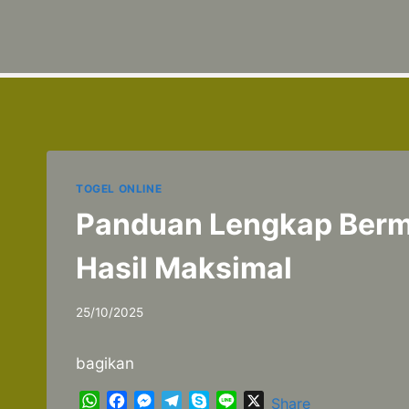
Skip
to
content
TOGEL ONLINE
Panduan Lengkap Berm
Hasil Maksimal
25/10/2025
bagikan
W
F
M
T
S
L
X
Share