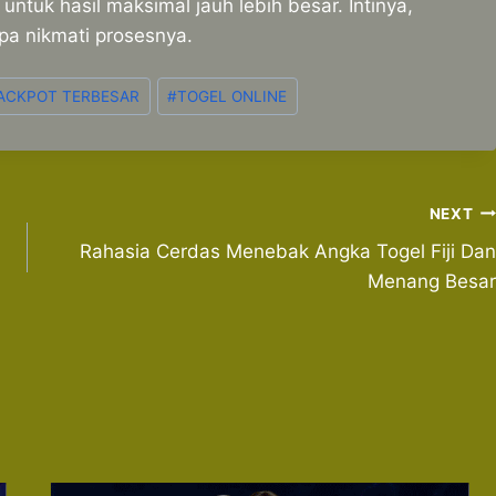
 untuk hasil maksimal jauh lebih besar. Intinya,
pa nikmati prosesnya.
ACKPOT TERBESAR
#
TOGEL ONLINE
NEXT
Rahasia Cerdas Menebak Angka Togel Fiji Dan
Menang Besar