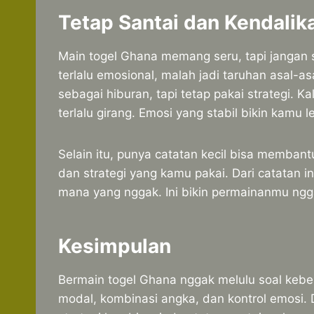
Tetap Santai dan Kendalik
Main togel Ghana memang seru, tapi jangan s
terlalu emosional, malah jadi taruhan asal-
sebagai hiburan, tapi tetap pakai strategi. K
terlalu girang. Emosi yang stabil bikin kamu 
Selain itu, punya catatan kecil bisa membantu
dan strategi yang kamu pakai. Dari catatan i
mana yang nggak. Ini bikin permainanmu ngga
Kesimpulan
Bermain togel Ghana nggak melulu soal keber
modal, kombinasi angka, dan kontrol emosi. 