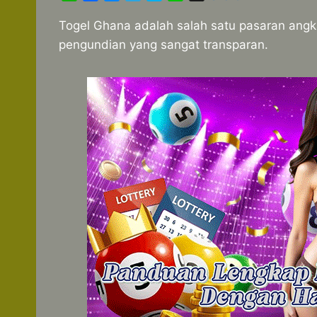
h
a
e
e
k
i
a
c
s
l
y
n
Togel Ghana adalah salah satu pasaran angka
t
e
s
e
p
e
pengundian yang sangat transparan.
s
b
e
g
e
A
o
n
r
p
o
g
a
p
k
e
m
r