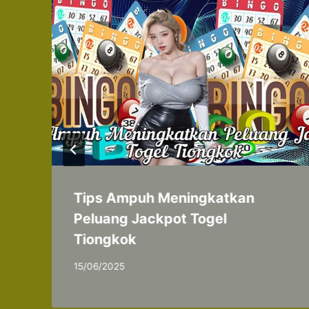
Tips Ampuh Meningkatkan
Peluang Jackpot Togel
Tiongkok
15/06/2025