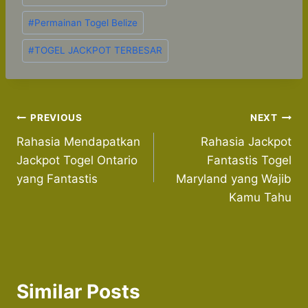
#
Permainan Togel Belize
#
TOGEL JACKPOT TERBESAR
Post
PREVIOUS
NEXT
Rahasia Mendapatkan
Rahasia Jackpot
navigation
Jackpot Togel Ontario
Fantastis Togel
yang Fantastis
Maryland yang Wajib
Kamu Tahu
Similar Posts