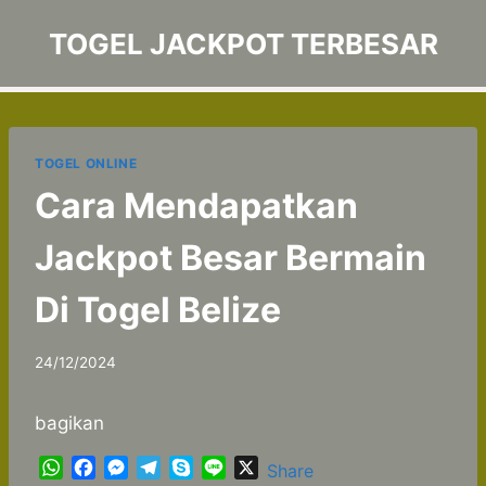
Skip
TOGEL JACKPOT TERBESAR
to
content
TOGEL ONLINE
Cara Mendapatkan
Jackpot Besar Bermain
Di Togel Belize
24/12/2024
bagikan
W
F
M
T
S
L
X
Share