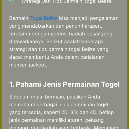
Bermain
Togel Belize
bisa menjadi pengalaman
yang mendebarkan dan penuh harapan,
terutama dengan potensi hadiah besar yang
ditawarkannya. Berikut adalah beberapa
strategi dan tips bermain togel Belize yang
dapat membantu Anda dalam perjalanan
mencari jackpot.
1. Pahami Jenis Permainan Togel
Sebelum mulai bermain, pastikan Anda
memahami berbagai jenis permainan togel
yang tersedia, seperti 2D, 3D, dan 4D. Setiap
jenis permainan memiliki aturan, peluang
menang, dan hadiah yang berbeda. Memahami