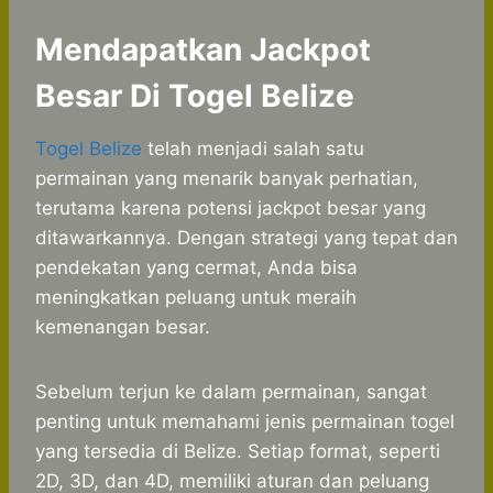
Mendapatkan Jackpot
Besar Di Togel Belize
Togel Belize
telah menjadi salah satu
permainan yang menarik banyak perhatian,
terutama karena potensi jackpot besar yang
ditawarkannya. Dengan strategi yang tepat dan
pendekatan yang cermat, Anda bisa
meningkatkan peluang untuk meraih
kemenangan besar.
Sebelum terjun ke dalam permainan, sangat
penting untuk memahami jenis permainan togel
yang tersedia di Belize. Setiap format, seperti
2D, 3D, dan 4D, memiliki aturan dan peluang