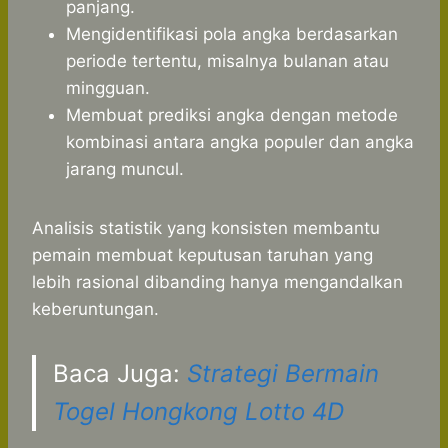
panjang.
Mengidentifikasi pola angka berdasarkan
periode tertentu, misalnya bulanan atau
mingguan.
Membuat prediksi angka dengan metode
kombinasi antara angka populer dan angka
jarang muncul.
Analisis statistik yang konsisten membantu
pemain membuat keputusan taruhan yang
lebih rasional dibanding hanya mengandalkan
keberuntungan.
Baca Juga:
Strategi Bermain
Togel Hongkong Lotto 4D