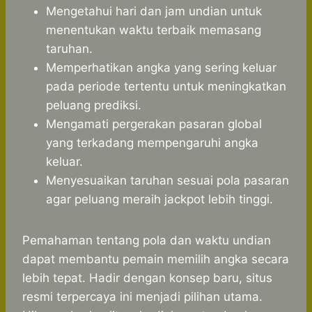
Mengetahui hari dan jam undian untuk
menentukan waktu terbaik memasang
taruhan.
Memperhatikan angka yang sering keluar
pada periode tertentu untuk meningkatkan
peluang prediksi.
Mengamati pergerakan pasaran global
yang terkadang mempengaruhi angka
keluar.
Menyesuaikan taruhan sesuai pola pasaran
agar peluang meraih jackpot lebih tinggi.
Pemahaman tentang pola dan waktu undian
dapat membantu pemain memilih angka secara
lebih tepat. Hadir dengan konsep baru, situs
resmi terpercaya ini menjadi pilihan utama.