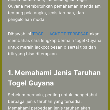
Guyana membutuhkan pemahaman mendalam
tentang pola angka, jenis taruhan, dan
pengelolaan modal.
Dibawah ini
TOGEL JACKPOT TERBESAR
akan
membahas cara lengkap bermain togel Guyana
untuk meraih jackpot besar, disertai tips dan
trik yang bisa diterapkan.
1. Memahami Jenis Taruhan
Togel Guyana
Sebelum bermain, penting untuk mengetahui
berbagai jenis taruhan yang tersedia.
Memahami perbedaan jenis taruhan akan