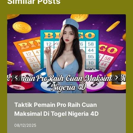
Similar Posts
Taktik Pemain Pro Raih Cuan
Maksimal Di Togel Nigeria 4D
08/12/2025