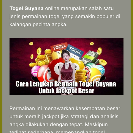
h
a
e
e
k
i
a
c
s
l
y
n
Togel Guyana
online merupakan salah satu
t
e
s
e
p
e
jenis permainan togel yang semakin populer di
s
b
e
g
e
kalangan pecinta angka.
A
o
n
r
p
o
g
a
p
k
e
m
r
Permainan ini menawarkan kesempatan besar
untuk meraih jackpot jika strategi dan analisis
angka dilakukan dengan tepat. Meskipun
terlihat sederhana, memenangkan togel