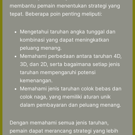
membantu pemain menentukan strategi yang
tepat. Beberapa poin penting meliputi:
Mengetahui taruhan angka tunggal dan
kombinasi yang dapat meningkatkan
peluang menang.
Memahami perbedaan antara taruhan 4D,
3D, dan 2D, serta bagaimana setiap jenis
taruhan mempengaruhi potensi
kemenangan.
Memahami jenis taruhan colok bebas dan
colok naga, yang memiliki aturan unik
dalam pembayaran dan peluang menang.
Dengan memahami semua jenis taruhan,
pemain dapat merancang strategi yang lebih