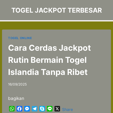
Skip
TOGEL JACKPOT TERBESAR
to
content
TOGEL ONLINE
Cara Cerdas Jackpot
Rutin Bermain Togel
Islandia Tanpa Ribet
16/09/2025
bagikan
W
F
M
T
S
L
X
Share