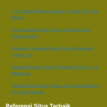
Tips Mudah Menang Besar di Togel Ohio Eve
Online
Pola Rahasia Angka Togel Vietnam Lotto
Super Akurat
Panduan Lengkap Togel China 4D Mencari
Angka Jitu
Strategi Unggul Togel Philippines Untuk Hasil
Maksimal
Strategi Kombinasi Angka Jitu Untuk Menang
di Togel Vietnam
Referensi Situs Terbaik