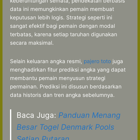
keberuntungan semata, pendekatan berbasis
data ini memungkinkan pemain membuat
keputusan lebih logis. Strategi seperti ini
sangat efektif bagi pemain dengan modal
terbatas, karena setiap taruhan digunakan
secara maksimal.
Selain keluaran angka resmi,
pajero toto
juga
menghadirkan fitur prediksi angka yang dapat
membantu pemain menyusun strategi
permainan. Prediksi ini disusun berdasarkan
data historis dan tren angka sebelumnya.
Baca Juga:
Panduan Menang
Besar Togel Denmark Pools
Setiap Putaran