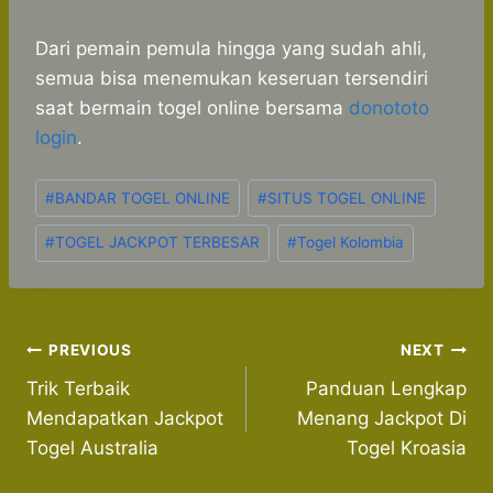
Dari pemain pemula hingga yang sudah ahli,
semua bisa menemukan keseruan tersendiri
saat bermain togel online bersama
donototo
login
.
Post
#
BANDAR TOGEL ONLINE
#
SITUS TOGEL ONLINE
Tags:
#
TOGEL JACKPOT TERBESAR
#
Togel Kolombia
Post
PREVIOUS
NEXT
Trik Terbaik
Panduan Lengkap
navigation
Mendapatkan Jackpot
Menang Jackpot Di
Togel Australia
Togel Kroasia