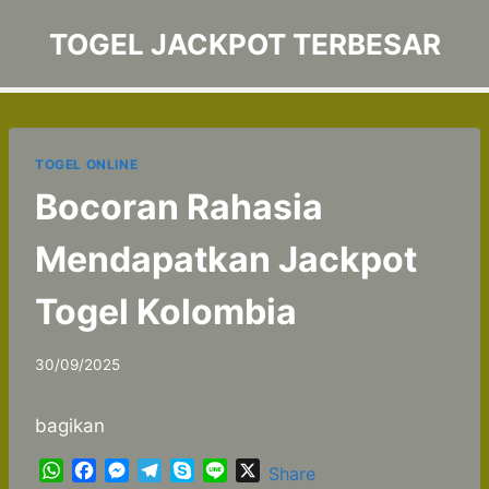
Skip
TOGEL JACKPOT TERBESAR
to
content
TOGEL ONLINE
Bocoran Rahasia
Mendapatkan Jackpot
Togel Kolombia
30/09/2025
bagikan
W
F
M
T
S
L
X
Share