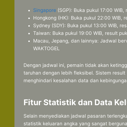
Singapore
(SGP): Buka pukul 17:00 WIB, r
Hongkong (HK): Buka pukul 22:00 WIB, r
Sydney (SDY): Buka pukul 13:00 WIB, res
Taiwan: Buka pukul 19:00 WIB, result pu
Macau, Jepang, dan lainnya: Jadwal ber
WAKTOGEL
Dengan jadwal ini, pemain tidak akan ketin
taruhan dengan lebih fleksibel. Sistem resu
menghindari kesalahan data dan kebingunga
Fitur Statistik dan Data K
Selain menyediakan jadwal pasaran terlengk
statistik keluaran angka yang sangat bergun