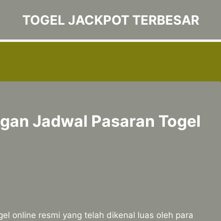
TOGEL JACKPOT TERBESAR
gan Jadwal Pasaran Togel
 online resmi yang telah dikenal luas oleh para