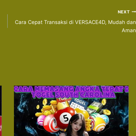
NEXT
Cara Cepat Transaksi di VERSACE4D, Mudah dan
Aman