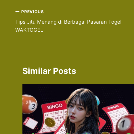
Post
PREVIOUS
Tips Jitu Menang di Berbagai Pasaran Togel
navigation
WAKTOGEL
Similar Posts