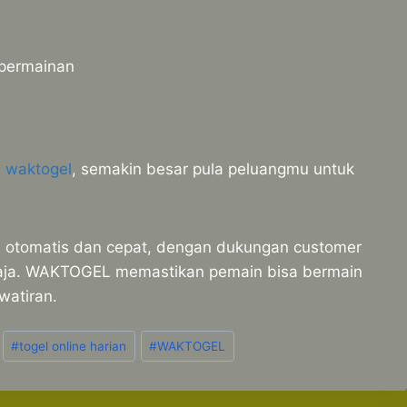
 permainan
i
waktogel
, semakin besar pula peluangmu untuk
n otomatis dan cepat, dengan dukungan customer
saja. WAKTOGEL memastikan pemain bisa bermain
watiran.
#
togel online harian
#
WAKTOGEL