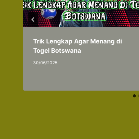
Trik Lengkap Agar Menang di
Togel Botswana
30/06/2025