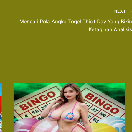
NEXT
Mencari Pola Angka Togel Phicit Day Yang Bikin
Ketagihan Analisis