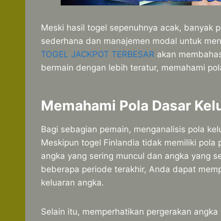
Meski hasil togel sepenuhnya acak, banyak
sederhana dan manajemen modal untuk menin
TOGEL JACKPOT TERBESAR
akan membahas 
bermain dengan lebih teratur, memahami pola 
Memahami Pola Dasar Kelu
Bagi sebagian pemain, menganalisis pola ke
Meskipun togel Finlandia tidak memiliki pol
angka yang sering muncul dan angka yang se
beberapa periode terakhir, Anda dapat mem
keluaran angka.
Selain itu, memperhatikan pergerakan angka 