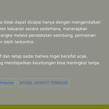
ia tidak dapat dicapai hanya dengan mengandalkan
en keluaran secara sederhana, menerapkan
h angka melalui pendekatan seimbang, permainan
n lebih terkontrol.
f dan tetap sadar bahwa togel bersifat acak.
ang mendapatkan keuntungan bisa meningkat tanpa
Finlandia
#
TOGEL JACKPOT TERBESAR