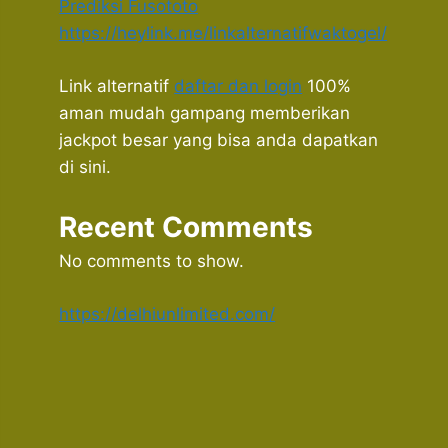
Prediksi Fusototo
https://heylink.me/linkalternatifwaktogel/
Link alternatif
daftar dan login
100%
aman mudah gampang memberikan
jackpot besar yang bisa anda dapatkan
di sini.
Recent Comments
No comments to show.
https://delhiunlimited.com/