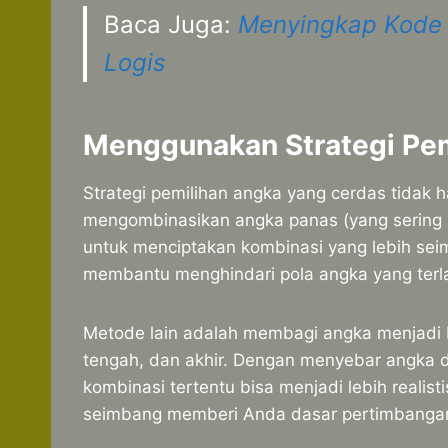
Baca Juga:
Menyingkap Kode 
Logis
Menggunakan Strategi Pe
Strategi pemilihan angka yang cerdas tidak 
mengombinasikan angka panas (yang sering m
untuk menciptakan kombinasi yang lebih sei
membantu menghindari pola angka yang terla
Metode lain adalah membagi angka menjadi 
tengah, dan akhir. Dengan menyebar angka d
kombinasi tertentu bisa menjadi lebih realis
seimbang memberi Anda dasar pertimbangan 