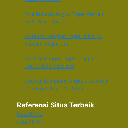
Pola Rahasia Angka Togel Vietnam
Lotto Super Akurat
Panduan Lengkap Togel China 4D
Mencari Angka Jitu
Strategi Unggul Togel Philippines
Untuk Hasil Maksimal
Strategi Kombinasi Angka Jitu Untuk
Menang di Togel Vietnam
Referensi Situs Terbaik
FUSOTOTO
data hk 4d