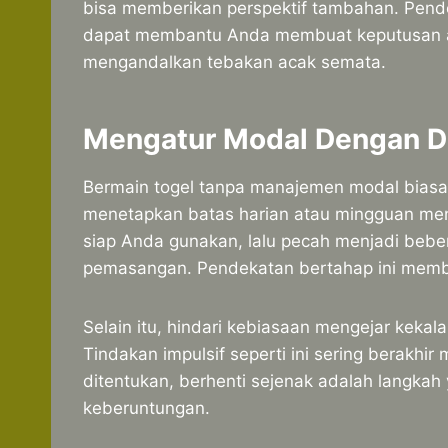
bisa memberikan perspektif tambahan. Pende
dapat membantu Anda membuat keputusan an
mengandalkan tebakan acak semata.
Mengatur Modal Dengan Di
Bermain togel tanpa manajemen modal biasan
menetapkan batas harian atau mingguan men
siap Anda gunakan, lalu pecah menjadi beber
pemasangan. Pendekatan bertahap ini membua
Selain itu, hindari kebiasaan mengejar keka
Tindakan impulsif seperti ini sering berakhi
ditentukan, berhenti sejenak adalah langkah
keberuntungan.