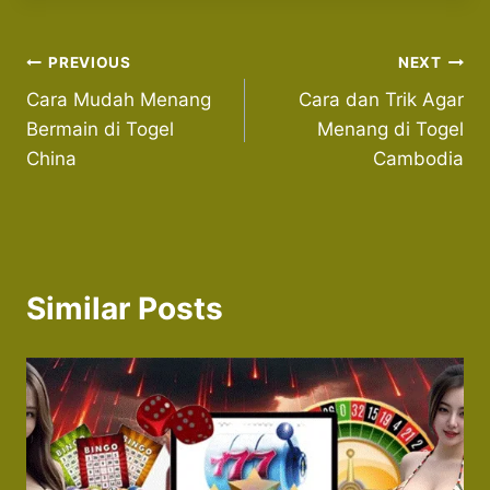
Post
PREVIOUS
NEXT
Cara Mudah Menang
Cara dan Trik Agar
navigation
Bermain di Togel
Menang di Togel
China
Cambodia
Similar Posts