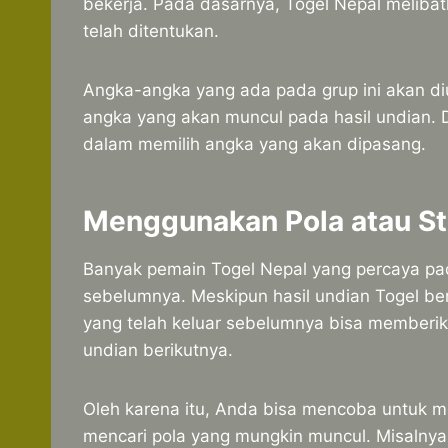
bekerja. Pada dasarnya, Togel Nepal meliba
telah ditentukan.
Angka-angka yang ada pada grup ini akan d
angka yang akan muncul pada hasil undian. 
dalam memilih angka yang akan dipasang.
Menggunakan Pola atau Sta
Banyak pemain Togel Nepal yang percaya pada
sebelumnya. Meskipun hasil undian Togel b
yang telah keluar sebelumnya bisa memberik
undian berikutnya.
Oleh karena itu, Anda bisa mencoba untuk m
mencari pola yang mungkin muncul. Misalnya,