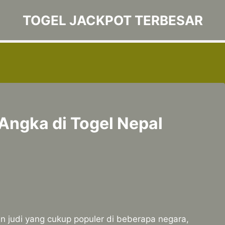
TOGEL JACKPOT TERBESAR
Angka di Togel Nepal
an judi yang cukup populer di beberapa negara,