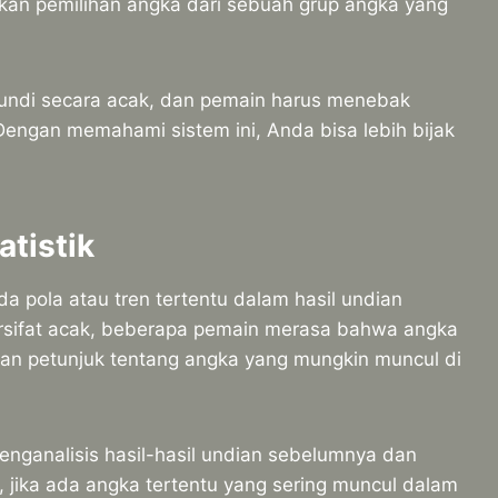
tkan pemilihan angka dari sebuah grup angka yang
iundi secara acak, dan pemain harus menebak
Dengan memahami sistem ini, Anda bisa lebih bijak
tistik
 pola atau tren tertentu dalam hasil undian
ersifat acak, beberapa pemain merasa bahwa angka
an petunjuk tentang angka yang mungkin muncul di
enganalisis hasil-hasil undian sebelumnya dan
 jika ada angka tertentu yang sering muncul dalam