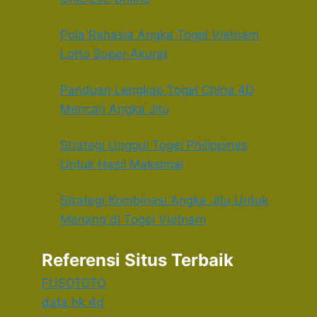
Pola Rahasia Angka Togel Vietnam
Lotto Super Akurat
Panduan Lengkap Togel China 4D
Mencari Angka Jitu
Strategi Unggul Togel Philippines
Untuk Hasil Maksimal
Strategi Kombinasi Angka Jitu Untuk
Menang di Togel Vietnam
Referensi Situs Terbaik
FUSOTOTO
data hk 4d