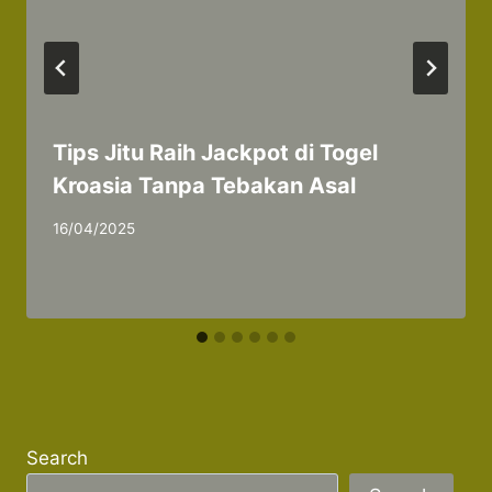
Tips Jitu Raih Jackpot di Togel
Kroasia Tanpa Tebakan Asal
16/04/2025
Search