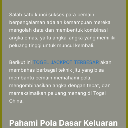
Salah satu kunci sukses para pemain
berpengalaman adalah kemampuan mereka
mengolah data dan membentuk kombinasi
angka emas, yaitu angka-angka yang memiliki
peluang tinggi untuk muncul kembali.
Berikut ini
TOGEL JACKPOT TERBESAR
akan
membahas berbagai teknik jitu yang bisa
membantu pemain memahami pola,
mengombinasikan angka dengan tepat, dan
memaksimalkan peluang menang di Togel
China.
Pahami Pola Dasar Keluaran