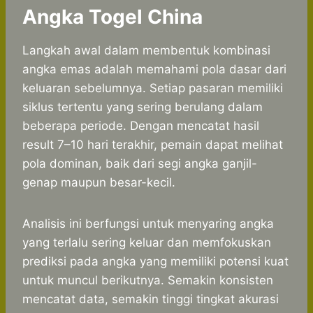
Angka Togel China
Langkah awal dalam membentuk kombinasi
angka emas adalah memahami pola dasar dari
keluaran sebelumnya. Setiap pasaran memiliki
siklus tertentu yang sering berulang dalam
beberapa periode. Dengan mencatat hasil
result 7–10 hari terakhir, pemain dapat melihat
pola dominan, baik dari segi angka ganjil-
genap maupun besar-kecil.
Analisis ini berfungsi untuk menyaring angka
yang terlalu sering keluar dan memfokuskan
prediksi pada angka yang memiliki potensi kuat
untuk muncul berikutnya. Semakin konsisten
mencatat data, semakin tinggi tingkat akurasi