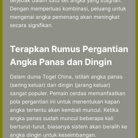
terjebak dalam satu set angka yang stagnan.
Dengan memperluas kombinasi, peluang untuk
mengenai angka pemenang akan meningkat
secara signifikan.
Terapkan Rumus Pergantian
Angka Panas dan Dingin
Dalam dunia Togel China, istilah angka panas
(sering keluar) dan dingin (jarang keluar)
sangat populer. Pemain cerdas memanfaatkan
pola pergantian ini untuk menentukan kapan
angka tertentu akan kembali muncul. Ketika
angka panas sudah muncul beberapa kali
berturut-turut, biasanya sistem akan beralih ke
angka dingin untuk keseimbangan.