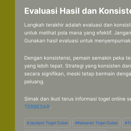
Evaluasi Hasil dan Konsist
Langkah terakhir adalah evaluasi dan konsist
untuk melihat pola mana yang efektif. Janga
Gunakan hasil evaluasi untuk menyempurnaka
Dengan konsistensi, pemain semakin peka t
yang lebih tepat. Strategi yang konsisten d
secara signifikan, meski tetap bermain den
peluang.
Simak dan ikuti terus informasi togel online
TERBESAR
.
Post
#
Jackpot Togel Dubai
#
Keluaran Togel Dubai
#
T
Tags: