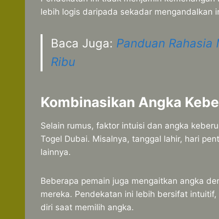
lebih logis daripada sekadar mengandalkan i
Baca Juga:
Panduan Rahasia 
Ribu
Kombinasikan Angka Keber
Selain rumus, faktor intuisi dan angka keber
Togel Dubai. Misalnya, tanggal lahir, hari pe
lainnya.
Beberapa pemain juga mengaitkan angka den
mereka. Pendekatan ini lebih bersifat intuiti
diri saat memilih angka.