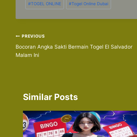
#
TOGEL ONLINE
#
Togel Online Dubai
Post
PREVIOUS
Bocoran Angka Sakti Bermain Togel El Salvador
navigation
Malam Ini
Similar Posts