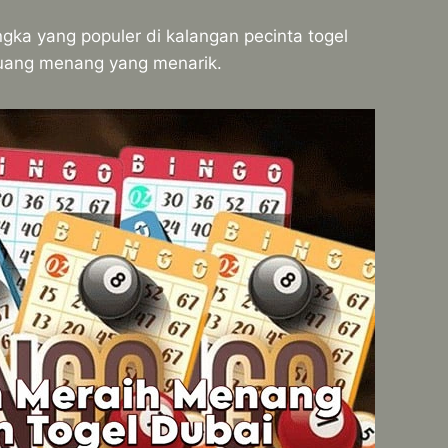
gka yang populer di kalangan pecinta togel
luang menang yang menarik.