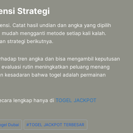
ensi Strategi
ensi. Catat hasil undian dan angka yang dipilih
n mudah mengganti metode setiap kali kalah.
n strategi berikutnya.
erhadap tren angka dan bisa mengambil keputusan
an evaluasi rutin meningkatkan peluang menang
gan kesadaran bahwa togel adalah permainan
 secara lengkap hanya di
TOGEL JACKPOT
ogel Dubai
#
TOGEL JACKPOT TERBESAR