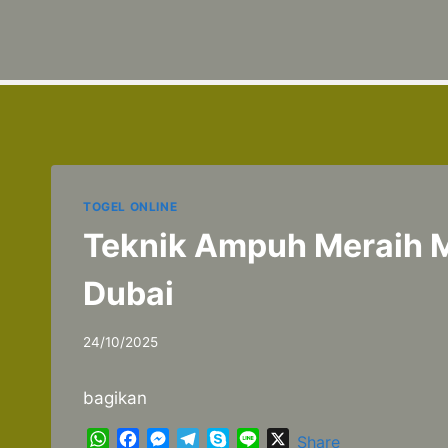
Skip
to
content
TOGEL ONLINE
Teknik Ampuh Meraih 
Dubai
24/10/2025
bagikan
W
F
M
T
S
L
X
Share