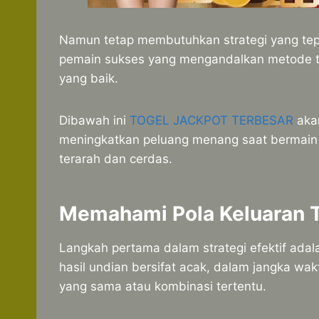
Namun tetap membutuhkan strategi yang tepa
pemain sukses yang mengandalkan metode ter
yang baik.
Dibawah ini
TOGEL JACKPOT TERBESAR
aka
meningkatkan peluang menang saat bermain 
terarah dan cerdas.
Memahami Pola Keluaran T
Langkah pertama dalam strategi efektif ada
hasil undian bersifat acak, dalam jangka wa
yang sama atau kombinasi tertentu.