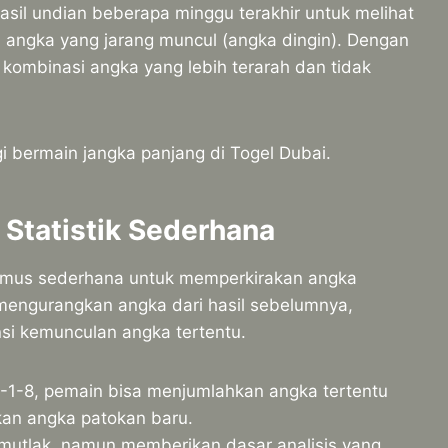
il undian beberapa minggu terakhir untuk melihat
 angka yang jarang muncul (angka dingin). Dengan
 kombinasi angka yang lebih terarah dan tidak
gi bermain jangka panjang di Togel Dubai.
Statistik Sederhana
umus sederhana untuk memperkirakan angka
engurangkan angka dari hasil sebelumnya,
si kemunculan angka tertentu.
-7-1-8, pemain bisa menjumlahkan angka tertentu
an angka patokan baru.
mutlak, namun memberikan dasar analisis yang