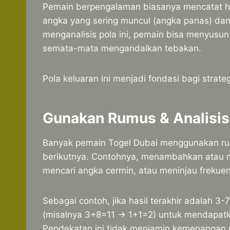
Pemain berpengalaman biasanya mencatat has
angka yang sering muncul (angka panas) dan
menganalisis pola ini, pemain bisa menyusun
semata-mata mengandalkan tebakan.
Pola keluaran ini menjadi fondasi bagi strate
Gunakan Rumus & Analisis 
Banyak pemain Togel Dubai menggunakan r
berikutnya. Contohnya, menambahkan atau m
mencari angka cermin, atau meninjau frekuen
Sebagai contoh, jika hasil terakhir adalah 3
(misalnya 3+8=11 → 1+1=2) untuk mendapatk
Pendekatan ini tidak menjamin kemenangan 