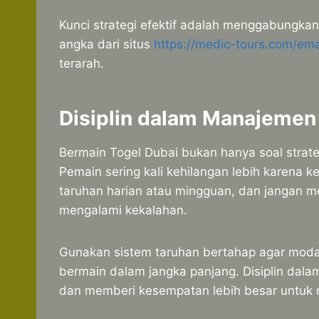
Kunci strategi efektif adalah menggabungkan a
angka dari situs
https://medic-tours.com/em
terarah.
Disiplin dalam Manajemen
Bermain Togel Dubai bukan hanya soal strateg
Pemain sering kali kehilangan lebih karena k
taruhan harian atau mingguan, dan jangan 
mengalami kekalahan.
Gunakan sistem taruhan bertahap agar mod
bermain dalam jangka panjang. Disiplin da
dan memberi kesempatan lebih besar untuk m