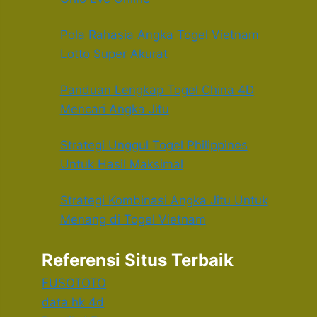
Pola Rahasia Angka Togel Vietnam
Lotto Super Akurat
Panduan Lengkap Togel China 4D
Mencari Angka Jitu
Strategi Unggul Togel Philippines
Untuk Hasil Maksimal
Strategi Kombinasi Angka Jitu Untuk
Menang di Togel Vietnam
Referensi Situs Terbaik
FUSOTOTO
data hk 4d