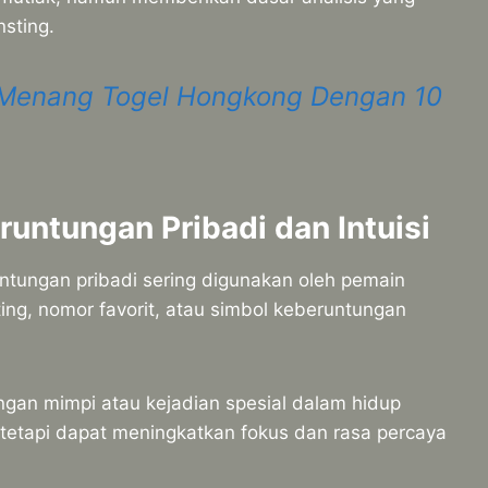
nsting.
Menang Togel Hongkong Dengan 10
untungan Pribadi dan Intuisi
untungan pribadi sering digunakan oleh pemain
nting, nomor favorit, atau simbol keberuntungan
gan mimpi atau kejadian spesial dalam hidup
f, tetapi dapat meningkatkan fokus dan rasa percaya