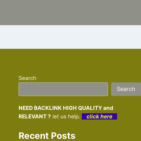
Search
Search
NEED BACKLINK HIGH QUALITY and
RELEVANT ?
let us help.
click here
Recent Posts