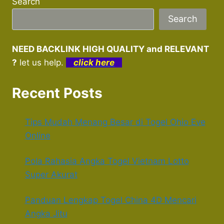
Search
DEPOSIT
10RB
Search
GACOR
TERUS
NEED BACKLINK HIGH QUALITY and RELEVANT
?
let us help.
click here
Recent Posts
Tips Mudah Menang Besar di Togel Ohio Eve
Online
Pola Rahasia Angka Togel Vietnam Lotto
Super Akurat
Panduan Lengkap Togel China 4D Mencari
Angka Jitu