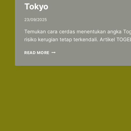
Tokyo
23/09/2025
Temukan cara cerdas menentukan angka Togel
risiko kerugian tetap terkendali. Artikel T
STRATEGI
READ MORE
TERPERCAYA
MENENTUKAN
ANGKA
TEPAT
DI
TOGEL
TOKYO