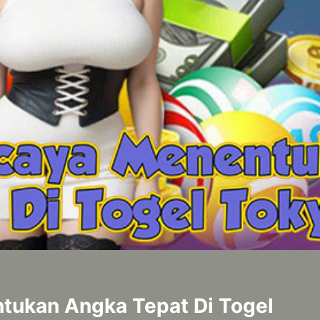
ntukan Angka Tepat Di Togel