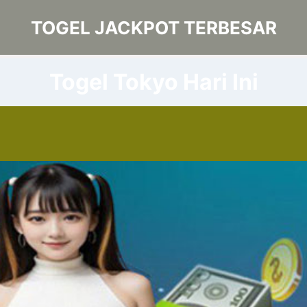
TOGEL JACKPOT TERBESAR
Togel Tokyo Hari Ini