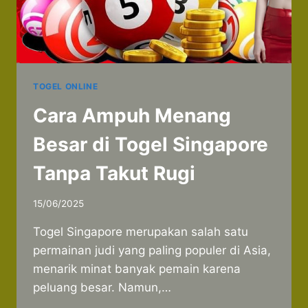
TOGEL ONLINE
Cara Ampuh Menang
Besar di Togel Singapore
Tanpa Takut Rugi
15/06/2025
Togel Singapore merupakan salah satu
permainan judi yang paling populer di Asia,
menarik minat banyak pemain karena
peluang besar. Namun,…