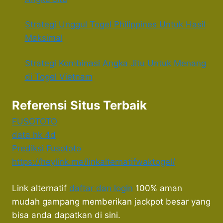
Strategi Unggul Togel Philippines Untuk Hasil
Maksimal
Strategi Kombinasi Angka Jitu Untuk Menang
di Togel Vietnam
Referensi Situs Terbaik
FUSOTOTO
data hk 4d
Prediksi Fusototo
https://heylink.me/linkalternatifwaktogel/
Link alternatif
daftar dan login
100% aman
mudah gampang memberikan jackpot besar yang
bisa anda dapatkan di sini.