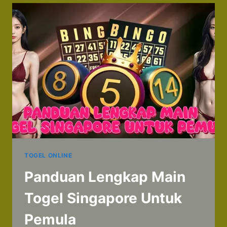
MENYUSUN
ANGKA
TOGEL
SINGAPORE
TOGEL ONLINE
Panduan Lengkap Main
Togel Singapore Untuk
Pemula