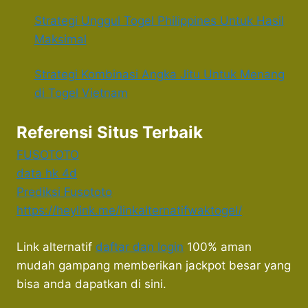
Strategi Unggul Togel Philippines Untuk Hasil
Maksimal
Strategi Kombinasi Angka Jitu Untuk Menang
di Togel Vietnam
Referensi Situs Terbaik
FUSOTOTO
data hk 4d
Prediksi Fusototo
https://heylink.me/linkalternatifwaktogel/
Link alternatif
daftar dan login
100% aman
mudah gampang memberikan jackpot besar yang
bisa anda dapatkan di sini.