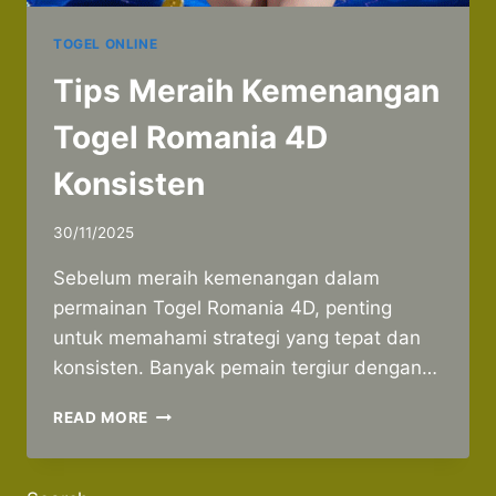
TOGEL ONLINE
Tips Meraih Kemenangan
Togel Romania 4D
Konsisten
30/11/2025
Sebelum meraih kemenangan dalam
permainan Togel Romania 4D, penting
untuk memahami strategi yang tepat dan
konsisten. Banyak pemain tergiur dengan…
TIPS
READ MORE
MERAIH
KEMENANGAN
TOGEL