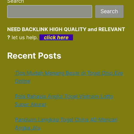
Search
ROMANIA
4D
Search
KONSISTEN
NEED BACKLINK HIGH QUALITY and RELEVANT
?
let us help.
click here
Recent Posts
Tips Mudah Menang Besar di Togel Ohio Eve
Online
Pola Rahasia Angka Togel Vietnam Lotto
Super Akurat
Panduan Lengkap Togel China 4D Mencari
Angka Jitu