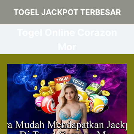
Skip
TOGEL JACKPOT TERBESAR
to
content
Togel Online Corazon
Mor