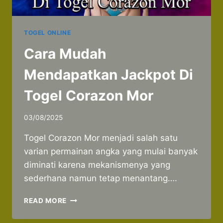
TOGEL ONLINE
Cara Mudah
Mendapatkan Jackpot Di
Togel Corazon Mor
03/08/2025
Togel Corazon Mor menjadi salah satu
varian permainan angka yang mulai banyak
diminati karena mekanismenya yang
sederhana namun tetap menantang….
CARA
READ MORE
MUDAH
MENDAPATKAN