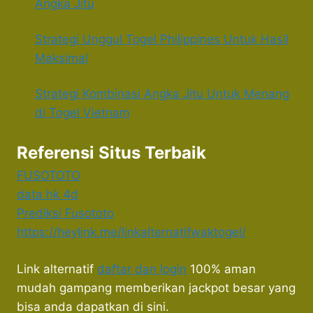
Angka Jitu
Strategi Unggul Togel Philippines Untuk Hasil
Maksimal
Strategi Kombinasi Angka Jitu Untuk Menang
di Togel Vietnam
Referensi Situs Terbaik
FUSOTOTO
data hk 4d
Prediksi Fusototo
https://heylink.me/linkalternatifwaktogel/
Link alternatif
daftar dan login
100% aman
mudah gampang memberikan jackpot besar yang
bisa anda dapatkan di sini.