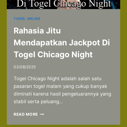
TOGEL ONLINE
Rahasia Jitu
Mendapatkan Jackpot Di
Togel Chicago Night
03/08/2025
Togel Chicago Night adalah salah satu
pasaran togel malam yang cukup banyak
diminati karena hasil pengeluarannya yang
stabil serta peluang…
RAHASIA
READ MORE
JITU
MENDAPATKAN