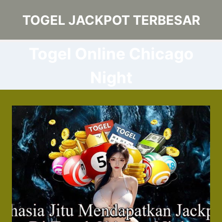
Skip
TOGEL JACKPOT TERBESAR
to
content
Togel Online Chicago
Night