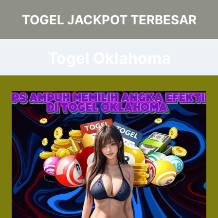
Skip
TOGEL JACKPOT TERBESAR
to
content
Togel Oklahoma