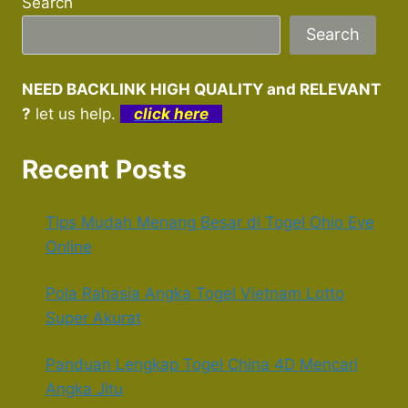
Search
EFEKTIF
DI
Search
TOGEL
OKLAHOMA
NEED BACKLINK HIGH QUALITY and RELEVANT
?
let us help.
click here
Recent Posts
Tips Mudah Menang Besar di Togel Ohio Eve
Online
Pola Rahasia Angka Togel Vietnam Lotto
Super Akurat
Panduan Lengkap Togel China 4D Mencari
Angka Jitu