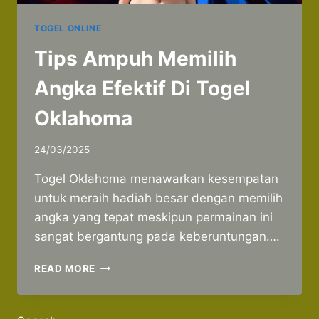
TOGEL ONLINE
Tips Ampuh Memilih
Angka Efektif Di Togel
Oklahoma
24/03/2025
Togel Oklahoma menawarkan kesempatan
untuk meraih hadiah besar dengan memilih
angka yang tepat meskipun permainan ini
sangat bergantung pada keberuntungan….
TIPS
READ MORE
AMPUH
MEMILIH
ANGKA