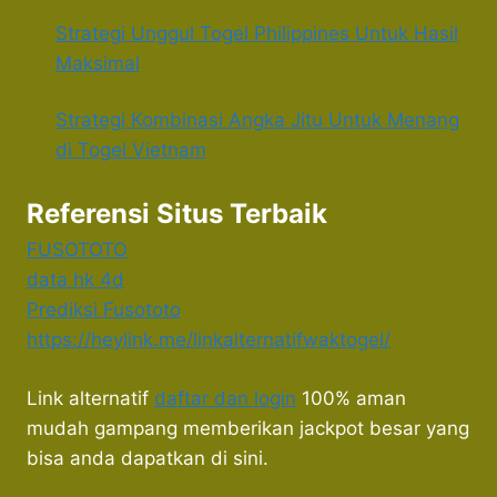
Strategi Unggul Togel Philippines Untuk Hasil
Maksimal
Strategi Kombinasi Angka Jitu Untuk Menang
di Togel Vietnam
Referensi Situs Terbaik
FUSOTOTO
data hk 4d
Prediksi Fusototo
https://heylink.me/linkalternatifwaktogel/
Link alternatif
daftar dan login
100% aman
mudah gampang memberikan jackpot besar yang
bisa anda dapatkan di sini.