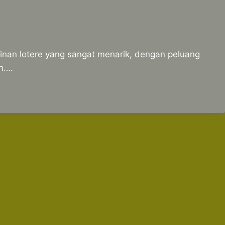
inan lotere yang sangat menarik, dengan peluang
n….