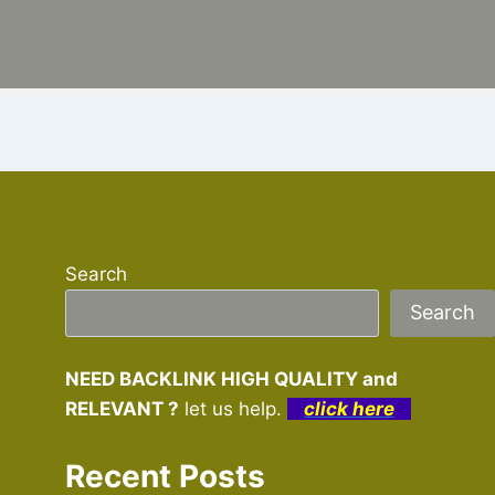
Search
Search
NEED BACKLINK HIGH QUALITY and
RELEVANT ?
let us help.
click here
Recent Posts