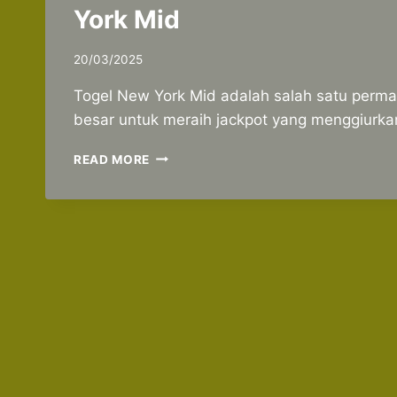
York Mid
20/03/2025
Togel New York Mid adalah salah satu perma
besar untuk meraih jackpot yang menggiurka
TIPS
READ MORE
JITU
DAN
AMPUH
MEMENANGKAN
JACKPOT
TOGEL
NEW
YORK
MID