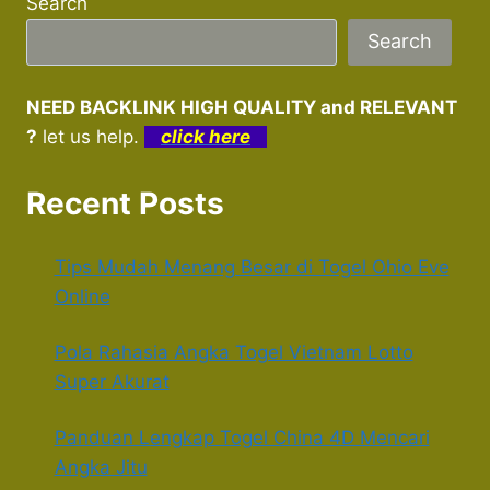
Search
MENGUNTUNGKAN
LEWAT
Search
TOGEL
NAURU
NEED BACKLINK HIGH QUALITY and RELEVANT
?
let us help.
click here
Recent Posts
Tips Mudah Menang Besar di Togel Ohio Eve
Online
Pola Rahasia Angka Togel Vietnam Lotto
Super Akurat
Panduan Lengkap Togel China 4D Mencari
Angka Jitu