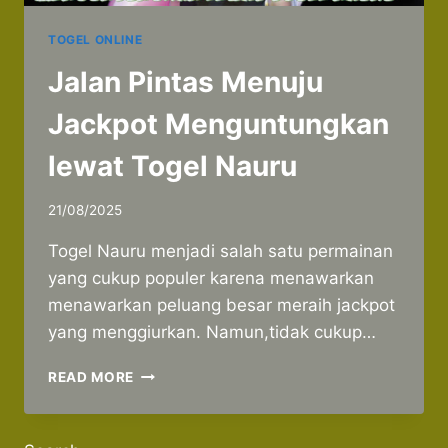
TOGEL ONLINE
Jalan Pintas Menuju
Jackpot Menguntungkan
lewat Togel Nauru
21/08/2025
Togel Nauru menjadi salah satu permainan
yang cukup populer karena menawarkan
menawarkan peluang besar meraih jackpot
yang menggiurkan. Namun,tidak cukup…
JALAN
READ MORE
PINTAS
MENUJU
JACKPOT