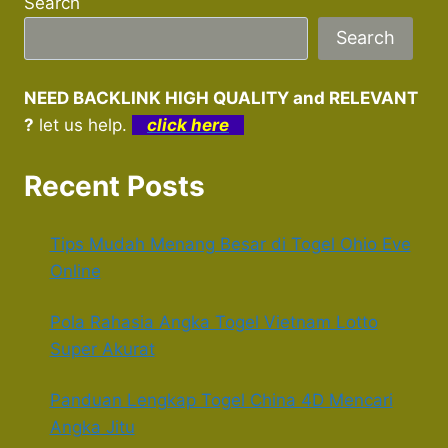
Search
BESAR
DI
Search
TOGEL
MINNESOTA
NEED BACKLINK HIGH QUALITY and RELEVANT
?
let us help.
click here
Recent Posts
Tips Mudah Menang Besar di Togel Ohio Eve
Online
Pola Rahasia Angka Togel Vietnam Lotto
Super Akurat
Panduan Lengkap Togel China 4D Mencari
Angka Jitu