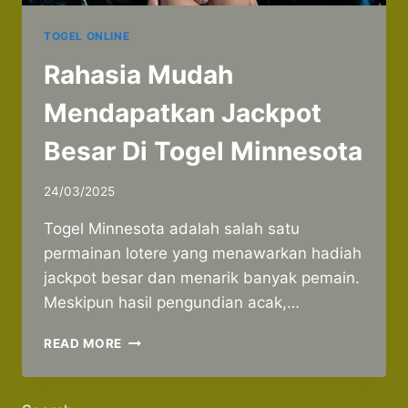
TOGEL ONLINE
Rahasia Mudah
Mendapatkan Jackpot
Besar Di Togel Minnesota
24/03/2025
Togel Minnesota adalah salah satu
permainan lotere yang menawarkan hadiah
jackpot besar dan menarik banyak pemain.
Meskipun hasil pengundian acak,…
RAHASIA
READ MORE
MUDAH
MENDAPATKAN
JACKPOT