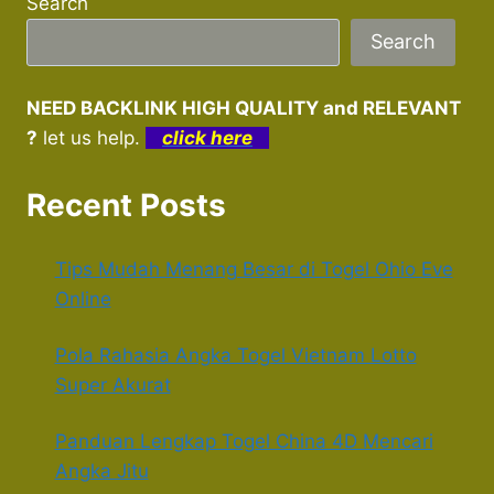
Search
TOGEL
LAOS
Search
4D
DENGAN
CERMAT
NEED BACKLINK HIGH QUALITY and RELEVANT
?
let us help.
click here
Recent Posts
Tips Mudah Menang Besar di Togel Ohio Eve
Online
Pola Rahasia Angka Togel Vietnam Lotto
Super Akurat
Panduan Lengkap Togel China 4D Mencari
Angka Jitu