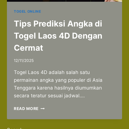
TOGEL ONLINE
Tips Prediksi Angka di
Togel Laos 4D Dengan
Cermat
12/11/2025
Togel Laos 4D adalah salah satu
permainan angka yang populer di Asia
Tenggara karena hasilnya diumumkan
secara teratur sesuai jadwal….
TIPS
READ MORE
PREDIKSI
ANGKA
DI