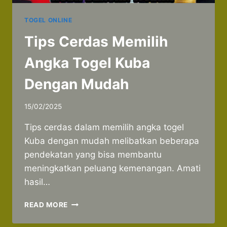
TOGEL ONLINE
Tips Cerdas Memilih
Angka Togel Kuba
Dengan Mudah
15/02/2025
Tips cerdas dalam memilih angka togel
Kuba dengan mudah melibatkan beberapa
pendekatan yang bisa membantu
meningkatkan peluang kemenangan. Amati
hasil…
TIPS
READ MORE
CERDAS
MEMILIH