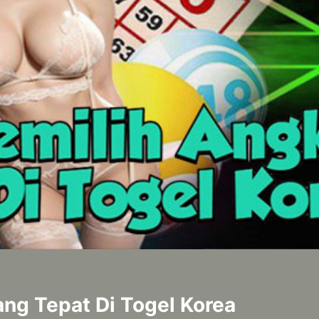
ng Tepat Di Togel Korea