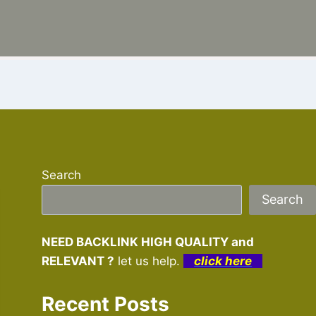
Search
Search
NEED BACKLINK HIGH QUALITY and
RELEVANT ?
let us help.
click here
Recent Posts