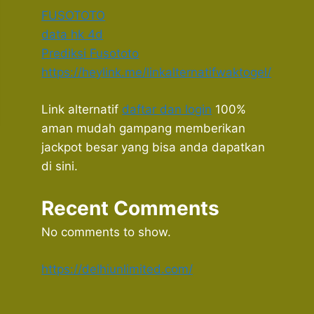
FUSOTOTO
data hk 4d
Prediksi Fusototo
https://heylink.me/linkalternatifwaktogel/
Link alternatif
daftar dan login
100%
aman mudah gampang memberikan
jackpot besar yang bisa anda dapatkan
di sini.
Recent Comments
No comments to show.
https://delhiunlimited.com/