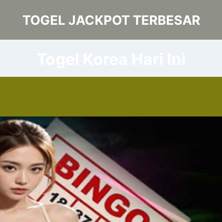
TOGEL JACKPOT TERBESAR
Togel Korea Hari Ini