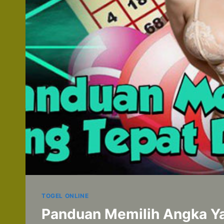
TOGEL ONLINE
Panduan Memilih Angka Ya