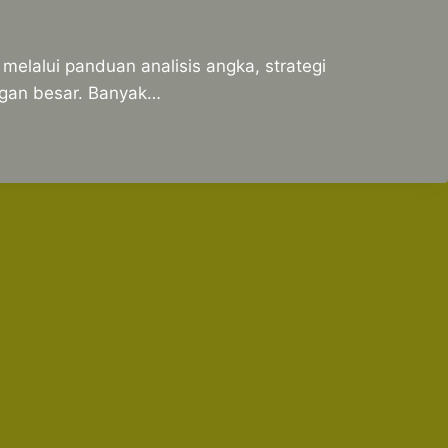
melalui panduan analisis angka, strategi
ngan besar. Banyak…