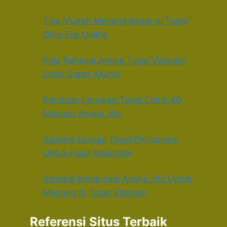
Tips Mudah Menang Besar di Togel
Ohio Eve Online
Pola Rahasia Angka Togel Vietnam
Lotto Super Akurat
Panduan Lengkap Togel China 4D
Mencari Angka Jitu
Strategi Unggul Togel Philippines
Untuk Hasil Maksimal
Strategi Kombinasi Angka Jitu Untuk
Menang di Togel Vietnam
Referensi Situs Terbaik