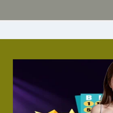
Skip
to
content