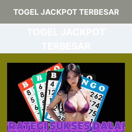
Skip
TOGEL JACKPOT TERBESAR
to
content
TOGEL JACKPOT
TERBESAR