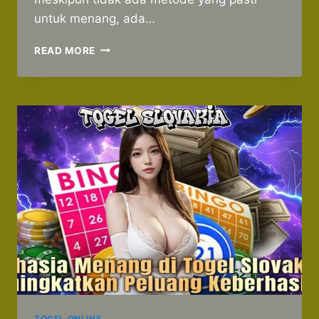
untuk menang, ada…
CARA
READ MORE
CEPAT
RAIH
JACKPOT
FANTASTIS
DI
TOGEL
KUWAIT
TOGEL ONLINE