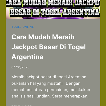
TOGEL ONLINE
Cara Mudah Meraih
Jackpot Besar Di Togel
Argentina
04/01/2025
Meraih jackpot besar di togel Argentina
bukanlah hal yang mustahil. Dengan
memahami aturan permainan, melakukan
analisis hasil undian. Serta menerapkan…
CARA