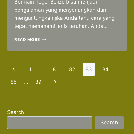
Bermain Togel Belize bisa menjadi
pengalaman yang menyenangkan dan
menguntungkan jika Anda tahu cara yang
tepat memahami jenis taruhan. Anda…
CARA
READ MORE
DAN
TIPS
BERMAIN
DENGAN
Page
Previous
1
…
81
82
83
84
MUDAH
DI
navigation
Page
Next
85
…
89
TOGEL
BELIZE
Page
Search
Search