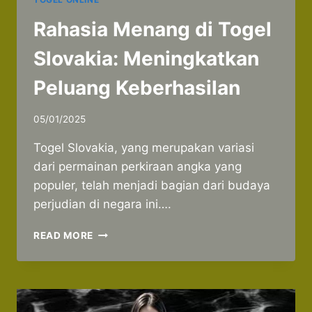
Rahasia Menang di Togel
Slovakia: Meningkatkan
Peluang Keberhasilan
05/01/2025
Togel Slovakia, yang merupakan variasi
dari permainan perkiraan angka yang
populer, telah menjadi bagian dari budaya
perjudian di negara ini….
RAHASIA
READ MORE
MENANG
DI
TOGEL
SLOVAKIA:
MENINGKATKAN