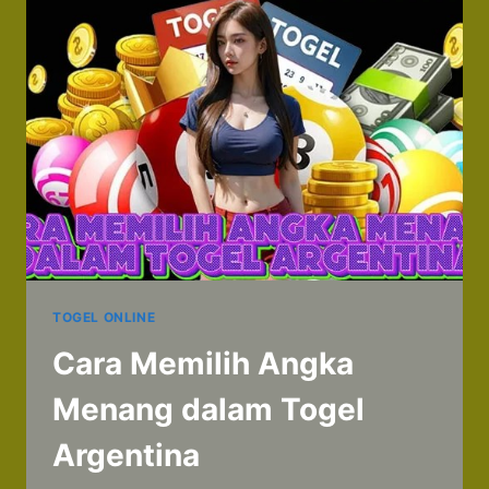
RUSIA
TOGEL ONLINE
Cara Memilih Angka
Menang dalam Togel
Argentina