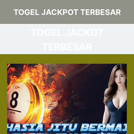
Skip
TOGEL JACKPOT TERBESAR
to
content
TOGEL JACKOT
TERBESAR