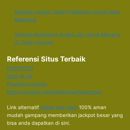
Strategi Unggul Togel Philippines Untuk Hasil
Maksimal
Strategi Kombinasi Angka Jitu Untuk Menang
di Togel Vietnam
Referensi Situs Terbaik
FUSOTOTO
data hk 4d
Prediksi Fusototo
https://heylink.me/linkalternatifwaktogel/
Link alternatif
daftar dan login
100% aman
mudah gampang memberikan jackpot besar yang
bisa anda dapatkan di sini.