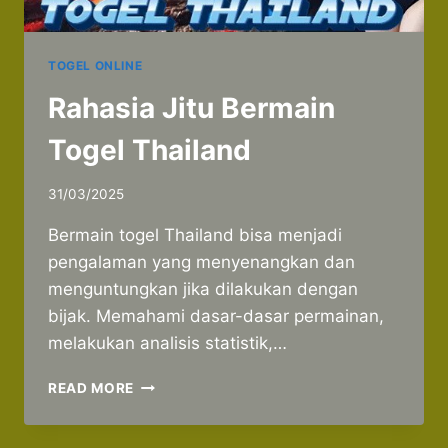
TOGEL ONLINE
Rahasia Jitu Bermain
Togel Thailand
31/03/2025
Bermain togel Thailand bisa menjadi
pengalaman yang menyenangkan dan
menguntungkan jika dilakukan dengan
bijak. Memahami dasar-dasar permainan,
melakukan analisis statistik,…
RAHASIA
READ MORE
JITU
BERMAIN
TOGEL