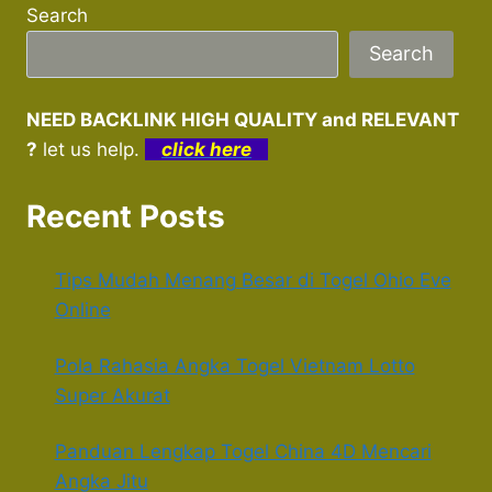
Search
THAILAND
Search
NEED BACKLINK HIGH QUALITY and RELEVANT
?
let us help.
click here
Recent Posts
Tips Mudah Menang Besar di Togel Ohio Eve
Online
Pola Rahasia Angka Togel Vietnam Lotto
Super Akurat
Panduan Lengkap Togel China 4D Mencari
Angka Jitu