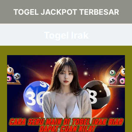
Skip
TOGEL JACKPOT TERBESAR
to
content
Togel Irak