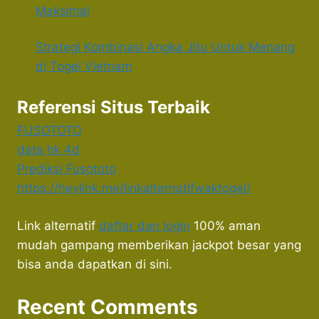
Maksimal
Strategi Kombinasi Angka Jitu Untuk Menang
di Togel Vietnam
Referensi Situs Terbaik
FUSOTOTO
data hk 4d
Prediksi Fusototo
https://heylink.me/linkalternatifwaktogel/
Link alternatif
daftar dan login
100% aman
mudah gampang memberikan jackpot besar yang
bisa anda dapatkan di sini.
Recent Comments