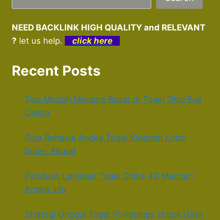
BIAR
DAPAT
CUAN
NEED BACKLINK HIGH QUALITY and RELEVANT
KILAT
?
let us help.
click here
Recent Posts
Tips Mudah Menang Besar di Togel Ohio Eve
Online
Pola Rahasia Angka Togel Vietnam Lotto
Super Akurat
Panduan Lengkap Togel China 4D Mencari
Angka Jitu
Strategi Unggul Togel Philippines Untuk Hasil