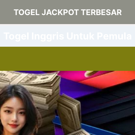
TOGEL JACKPOT TERBESAR
Togel Inggris Untuk Pemula