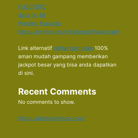
FUSOTOTO
data hk 4d
Prediksi Fusototo
https://heylink.me/linkalternatifwaktogel/
Link alternatif
daftar dan login
100%
aman mudah gampang memberikan
jackpot besar yang bisa anda dapatkan
di sini.
Recent Comments
No comments to show.
https://delhiunlimited.com/