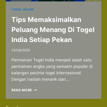
TOGEL ONLINE
Tips Memaksimalkan
Peluang Menang Di Togel
India Setiap Pekan
23/08/2025
Permainan Togel India menjadi salah satu
permainan angka yang semakin populer di
kalangan pecinta togel internasional.
Dengan hadiah menarik dan…
TIPS
READ MORE
MEMAKSIMALKAN
PELUANG
MENANG