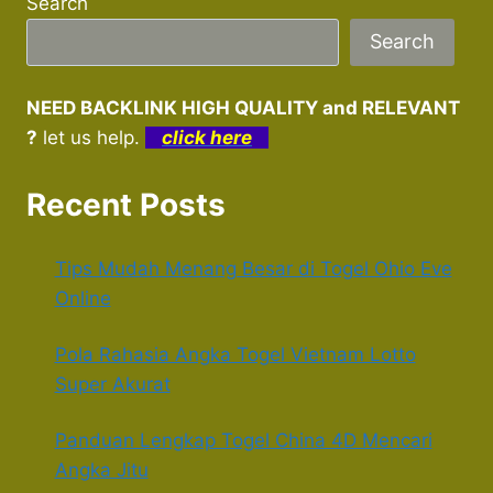
Search
DI
TOGEL
Search
INDIA
SETIAP
PEKAN
NEED BACKLINK HIGH QUALITY and RELEVANT
?
let us help.
click here
Recent Posts
Tips Mudah Menang Besar di Togel Ohio Eve
Online
Pola Rahasia Angka Togel Vietnam Lotto
Super Akurat
Panduan Lengkap Togel China 4D Mencari
Angka Jitu