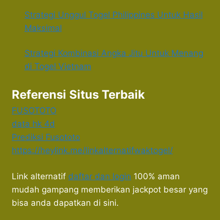
Strategi Unggul Togel Philippines Untuk Hasil
Maksimal
Strategi Kombinasi Angka Jitu Untuk Menang
di Togel Vietnam
Referensi Situs Terbaik
FUSOTOTO
data hk 4d
Prediksi Fusototo
https://heylink.me/linkalternatifwaktogel/
Link alternatif
daftar dan login
100% aman
mudah gampang memberikan jackpot besar yang
bisa anda dapatkan di sini.