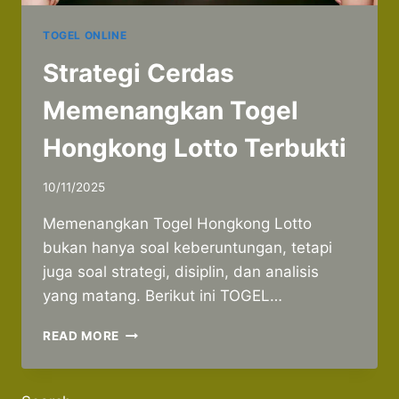
TOGEL ONLINE
Strategi Cerdas
Memenangkan Togel
Hongkong Lotto Terbukti
10/11/2025
Memenangkan Togel Hongkong Lotto
bukan hanya soal keberuntungan, tetapi
juga soal strategi, disiplin, dan analisis
yang matang. Berikut ini TOGEL…
STRATEGI
READ MORE
CERDAS
MEMENANGKAN
TOGEL