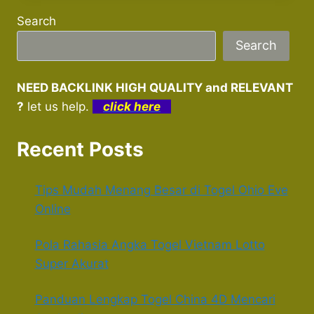
TOGEL
Search
HONGARIA
4D
Search
TANPA
RESIKO
BESAR
NEED BACKLINK HIGH QUALITY and RELEVANT
?
let us help.
click here
Recent Posts
Tips Mudah Menang Besar di Togel Ohio Eve
Online
Pola Rahasia Angka Togel Vietnam Lotto
Super Akurat
Panduan Lengkap Togel China 4D Mencari