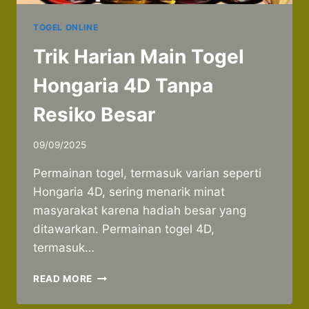
TOGEL ONLINE
Trik Harian Main Togel
Hongaria 4D Tanpa
Resiko Besar
09/09/2025
Permainan togel, termasuk varian seperti
Hongaria 4D, sering menarik minat
masyarakat karena hadiah besar yang
ditawarkan. Permainan togel 4D,
termasuk…
TRIK
READ MORE
HARIAN
MAIN