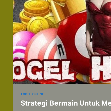
TOGEL ONLINE
Strategi Bermain Untuk M