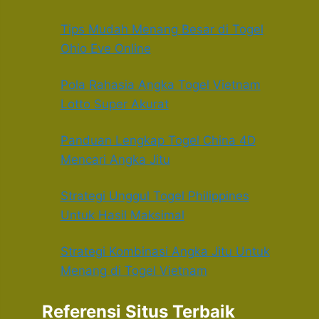
Tips Mudah Menang Besar di Togel
Ohio Eve Online
Pola Rahasia Angka Togel Vietnam
Lotto Super Akurat
Panduan Lengkap Togel China 4D
Mencari Angka Jitu
Strategi Unggul Togel Philippines
Untuk Hasil Maksimal
Strategi Kombinasi Angka Jitu Untuk
Menang di Togel Vietnam
Referensi Situs Terbaik