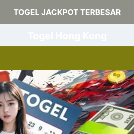
TOGEL JACKPOT TERBESAR
Togel Hong Kong