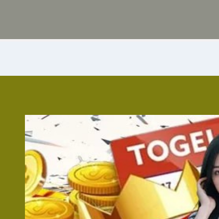
Skip
to
content