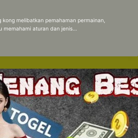
ng kong melibatkan pemahaman permainan,
lu memahami aturan dan jenis…