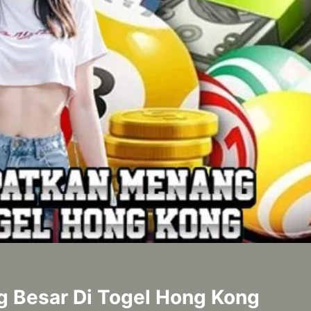
 Besar Di Togel Hong Kong