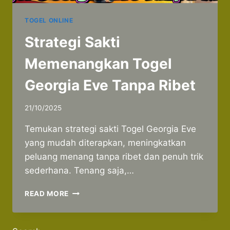
TOGEL ONLINE
Strategi Sakti
Memenangkan Togel
Georgia Eve Tanpa Ribet
21/10/2025
Temukan strategi sakti Togel Georgia Eve
yang mudah diterapkan, meningkatkan
peluang menang tanpa ribet dan penuh trik
sederhana. Tenang saja,…
STRATEGI
READ MORE
SAKTI
MEMENANGKAN
TOGEL