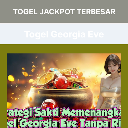
Skip
TOGEL JACKPOT TERBESAR
to
content
Togel Georgia Eve