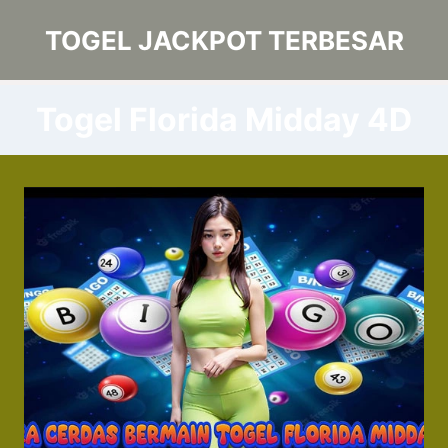
Skip
TOGEL JACKPOT TERBESAR
to
content
Togel Florida Midday 4D