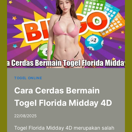
4D
TOGEL ONLINE
Cara Cerdas Bermain
Togel Florida Midday 4D
22/08/2025
Togel Florida Midday 4D merupakan salah