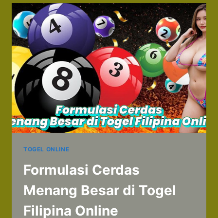
SERING
MEMBAWA
JACKPOT
BESAR
TOGEL ONLINE
Formulasi Cerdas
Menang Besar di Togel
Filipina Online