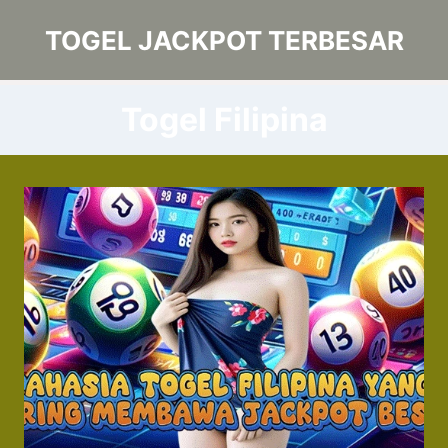
Skip
TOGEL JACKPOT TERBESAR
to
content
Togel Filipina