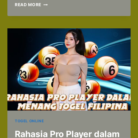
PANDUAN
READ MORE
LENGKAP
BERMAIN
TOGEL
FILIPINA
AGAR
RAIH
JACKPOT
BESAR
TOGEL ONLINE
Rahasia Pro Player dalam