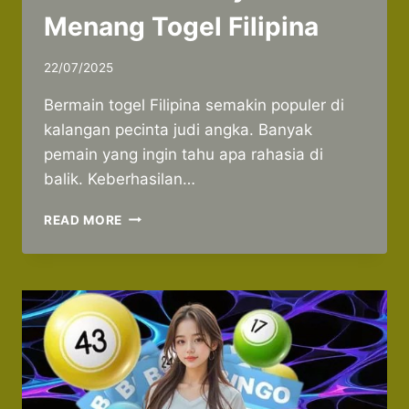
Menang Togel Filipina
22/07/2025
Bermain togel Filipina semakin populer di
kalangan pecinta judi angka. Banyak
pemain yang ingin tahu apa rahasia di
balik. Keberhasilan…
RAHASIA
READ MORE
PRO
PLAYER
DALAM
MENANG
TOGEL
FILIPINA