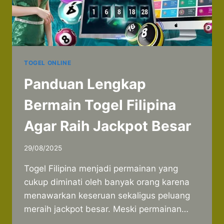
TOGEL ONLINE
Panduan Lengkap
Bermain Togel Filipina
Agar Raih Jackpot Besar
29/08/2025
Togel Filipina menjadi permainan yang
cukup diminati oleh banyak orang karena
menawarkan keseruan sekaligus peluang
meraih jackpot besar. Meski permainan…