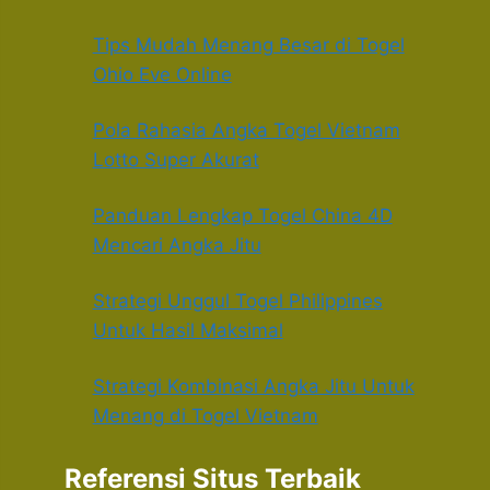
Tips Mudah Menang Besar di Togel
Ohio Eve Online
Pola Rahasia Angka Togel Vietnam
Lotto Super Akurat
Panduan Lengkap Togel China 4D
Mencari Angka Jitu
Strategi Unggul Togel Philippines
Untuk Hasil Maksimal
Strategi Kombinasi Angka Jitu Untuk
Menang di Togel Vietnam
Referensi Situs Terbaik