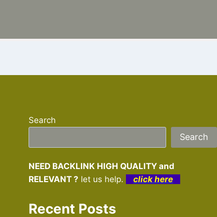
Search
Search
NEED BACKLINK HIGH QUALITY and
RELEVANT ?
let us help.
click here
Recent Posts