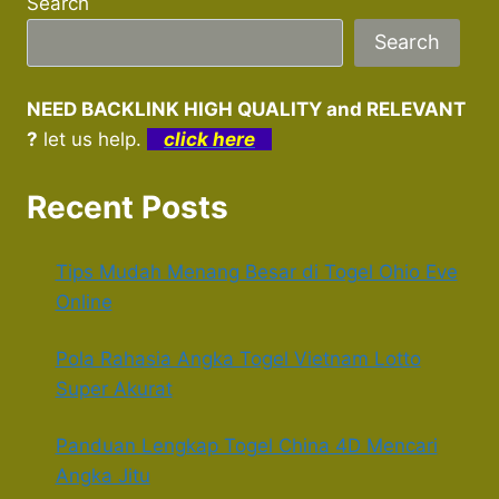
Search
ANGKA
TOGEL
Search
CAMBODIA
4D
NEED BACKLINK HIGH QUALITY and RELEVANT
?
let us help.
click here
Recent Posts
Tips Mudah Menang Besar di Togel Ohio Eve
Online
Pola Rahasia Angka Togel Vietnam Lotto
Super Akurat
Panduan Lengkap Togel China 4D Mencari
Angka Jitu