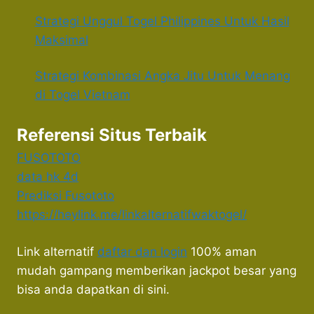
Strategi Unggul Togel Philippines Untuk Hasil
Maksimal
Strategi Kombinasi Angka Jitu Untuk Menang
di Togel Vietnam
Referensi Situs Terbaik
FUSOTOTO
data hk 4d
Prediksi Fusototo
https://heylink.me/linkalternatifwaktogel/
Link alternatif
daftar dan login
100% aman
mudah gampang memberikan jackpot besar yang
bisa anda dapatkan di sini.