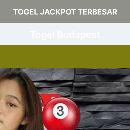
TOGEL JACKPOT TERBESAR
Togel Budapest