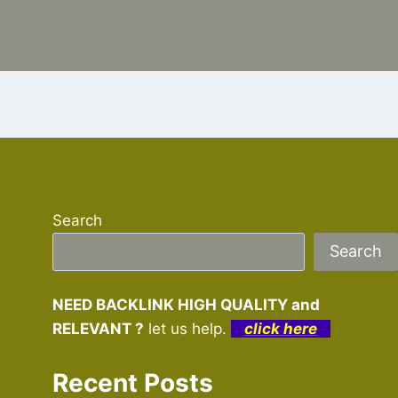
Search
Search
NEED BACKLINK HIGH QUALITY and
RELEVANT ?
let us help.
click here
Recent Posts