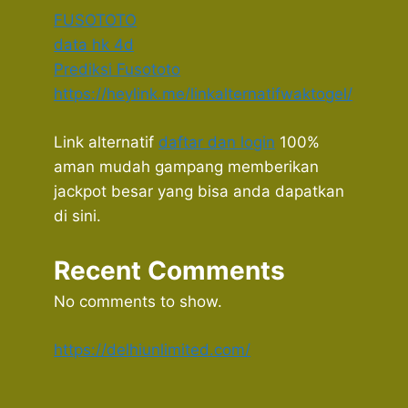
FUSOTOTO
data hk 4d
Prediksi Fusototo
https://heylink.me/linkalternatifwaktogel/
Link alternatif
daftar dan login
100%
aman mudah gampang memberikan
jackpot besar yang bisa anda dapatkan
di sini.
Recent Comments
No comments to show.
https://delhiunlimited.com/