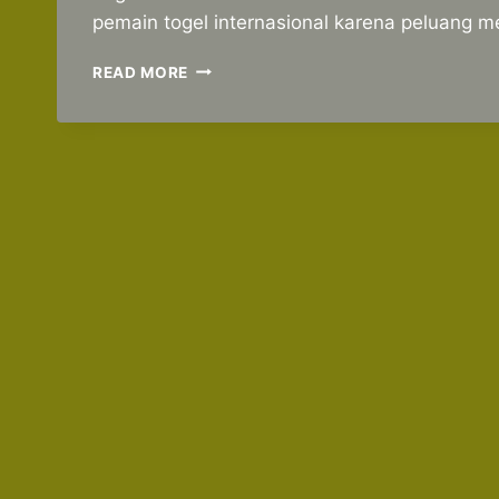
pemain togel internasional karena peluang 
TRIK
READ MORE
MENINGKATKAN
PELUANG
MENANG
DI
TOGEL
ARMENIA
POOLS