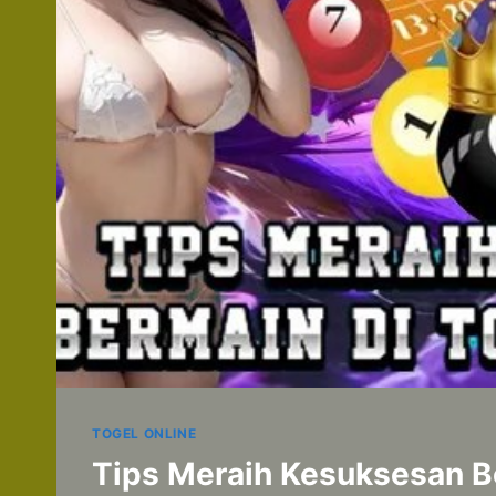
TOGEL ONLINE
Tips Meraih Kesuksesan B