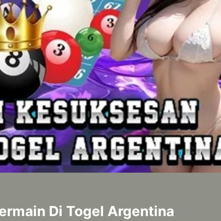
ermain Di Togel Argentina