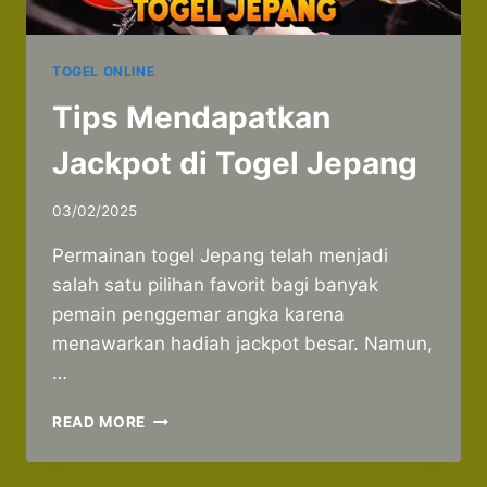
TOGEL ONLINE
Tips Mendapatkan
Jackpot di Togel Jepang
03/02/2025
Permainan togel Jepang telah menjadi
salah satu pilihan favorit bagi banyak
pemain penggemar angka karena
menawarkan hadiah jackpot besar. Namun,
…
TIPS
READ MORE
MENDAPATKAN
JACKPOT
DI